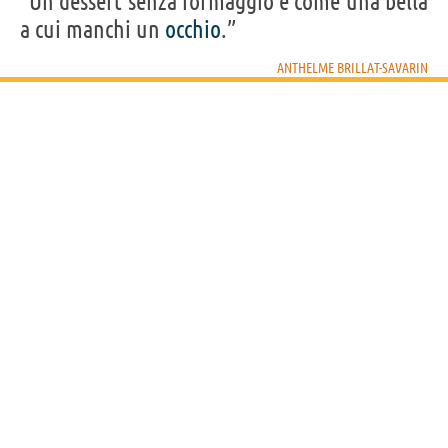
“Un dessert senza formaggio è come una bella
a cui manchi un
occhio
.”
ANTHELME BRILLAT-SAVARIN