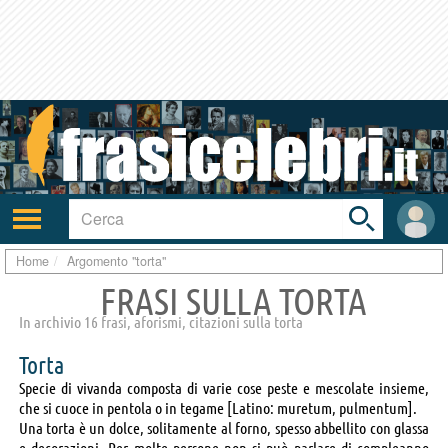
Toggle
search
bar
Attiva/disattiva
User
navigazione
area
Home
Argomento "torta"
FRASI SULLA TORTA
In archivio 16 frasi, aforismi, citazioni sulla torta
Torta
Specie di vivanda composta di varie cose peste e mescolate insieme,
che si cuoce in pentola o in tegame [Latino: muretum, pulmentum].
Una torta è un dolce, solitamente al forno, spesso abbellito con glassa
e decorazioni. Per molte persone non si può parlare di compleanno