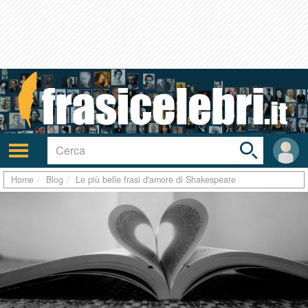
Toggle
search
bar
Attiva/disattiva
User
navigazione
area
Home
Blog
Le più belle frasi d'amore di Shakespeare