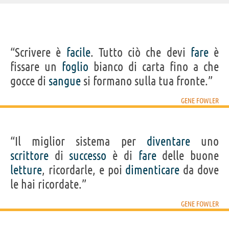
IDENTIKIT E DATI ANAGRAFICI
“Scrivere è
facile
. Tutto ciò che devi
fare
è
Nome
Eugene
fissare un
foglio
bianco di carta fino a che
Cognome
Devlan
Pseudonimo
Gene Fowler
gocce di
sangue
si formano sulla tua fronte.”
Nato
8 marzo 1890 a Denver
Morto
2 luglio 1960 a Los Angeles
Sesso
maschile
GENE FOWLER
Nazionalità
statunitense
Professione
scrittore
,
drammaturgo
,
giornalista
Segno zodiacale
Pesci
“Il miglior sistema per
diventare
uno
Acquista libri di Gene Fowler su
scrittore
di
successo
è di
fare
delle buone
letture
, ricordarle, e poi
dimenticare
da dove
Frasi, citazioni e aforismi di Gene Fowler
le hai ricordate.”
10
IN ITALIANO
GENE FOWLER
“Scrivere è facile. Tutto ciò che devi fare è fissare