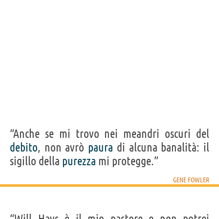
“Anche se mi trovo nei meandri oscuri del
debito
, non avrò
paura
di alcuna banalità: il
sigillo della
purezza
mi protegge.”
GENE FOWLER
“Will Hays è il mio pastore e non potrei