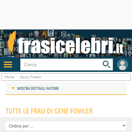
Toggle
search
bar
Attiva/disattiva
User
navigazione
area
Home
Gene Fowler
MOSTRA DETTAGLI AUTORE
Frasi di Gene Fowler
TUTTE LE FRASI DI GENE FOWLER