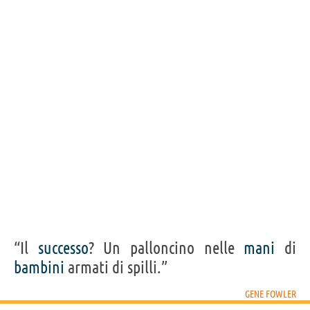
un foglio bianco di carta fino a che gocce di
sangue si formano sulla tua fronte.”
GENE FOWLER
Condividi
Tweet
Personaggi affini per
PROFESSIONE
CONTENUTI
“Il
successo
? Un palloncino nelle
mani
di
bambini
armati di spilli.”
GENE FOWLER