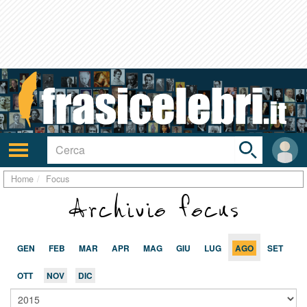
Toggle
search
bar
Attiva/disattiva
User
navigazione
area
Home
Focus
Archivio focus
GEN
FEB
MAR
APR
MAG
GIU
LUG
AGO
SET
OTT
NOV
DIC