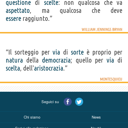
questione
di
scelte
: non qualcosa che va
aspettato
, ma qualcosa che deve
essere
raggiunto.”
WILLIAM JENNINGS BRYAN
“Il sorteggio per
via
di
sorte
è proprio per
natura
della
democrazia
; quello per
via
di
scelta
, dell'
aristocrazia
.”
MONTESQUIEU
Seguici su
Chi siamo
News