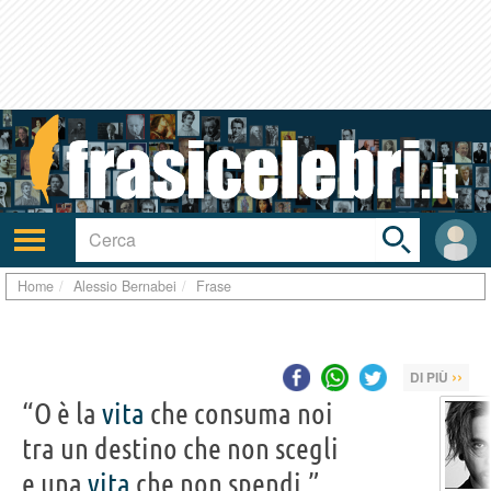
Toggle
search
bar
Attiva/disattiva
User
navigazione
area
Home
Alessio Bernabei
Frase
››
DI PIÙ
“O è la
vita
che consuma noi
tra un destino che non scegli
e una
vita
che non spendi.”