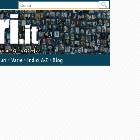
User
area
uri
Varie
Indici A-Z
Blog