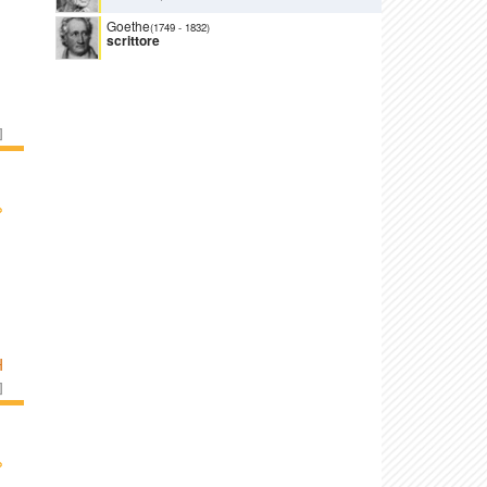
Goethe
(1749
-
1832)
scrittore
]
›
H
]
›