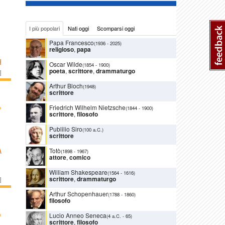
I più popolari
Nati oggi
Scomparsi oggi
Papa Francesco
(1936
-
2025)
religioso
,
papa
H
Oscar Wilde
(1854
-
1900)
poeta
,
scrittore
,
drammaturgo
]
Arthur Bloch
(1948)
scrittore
›
Friedrich Wilhelm Nietzsche
(1844
-
1900)
scrittore
,
filosofo
Publilio Siro
(100 a.C.)
scrittore
Totò
A
(1898
-
1967)
attore
,
comico
William Shakespeare
(1564
-
1616)
scrittore
,
drammaturgo
]
Arthur Schopenhauer
(1788
-
1860)
filosofo
›
Lucio Anneo Seneca
(4 a.C.
-
65)
scrittore
,
filosofo