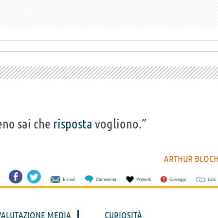
eno sai che
risposta
vogliono.”
ARTHUR BLOC
E-mail
Commenta
Preferiti
Correggi
Link
VALUTAZIONE MEDIA
CURIOSITÀ