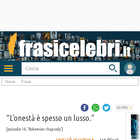
Toggle
search
bar
Attiva/disattiva
User
navigazione
area
Home
Frase
››
DI PIÙ
“L'onestà è spesso un lusso.”
episodio 14, 'Bohemian rhapsody'