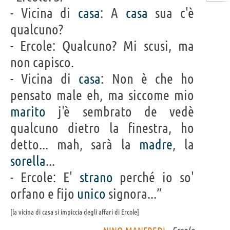
- Vicina di
casa
: A
casa
sua c'è
qualcuno?
- Ercole: Qualcuno? Mi scusi, ma
non capisco.
- Vicina di
casa
: Non è che ho
pensato male eh, ma siccome mio
marito
j'è sembrato de vedè
qualcuno dietro la finestra, ho
detto... mah, sarà la
madre
, la
sorella
...
- Ercole: E'
strano
perché io so'
orfano e fijo
unico
signora...”
la vicina di casa si impiccia degli affari di Ercole