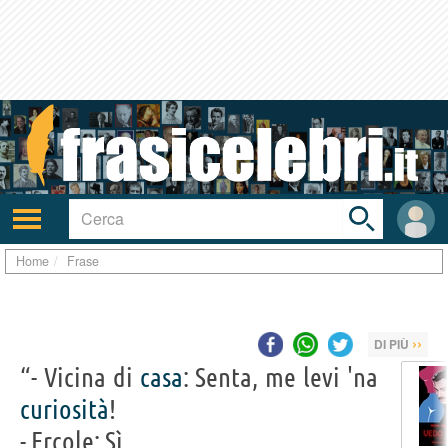
Toggle
search
bar
Attiva/disattiva
User
navigazione
area
Home
Frase
››
DI PIÙ
“- Vicina di
casa
: Senta, me levi 'na
curiosità
!
- Ercole: Sì