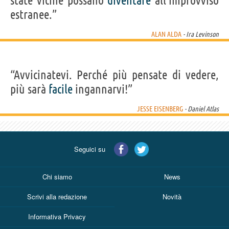
state vicine possano
diventare
all'improvviso
estranee.”
ALAN ALDA
- Ira Levinson
“Avvicinatevi. Perché più pensate di vedere,
più sarà
facile
ingannarvi!”
JESSE EISENBERG
- Daniel Atlas
Seguici su
Chi siamo
News
Scrivi alla redazione
Novità
Informativa Privacy