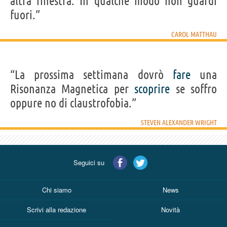
altra finestra. In qualche modo non guardi
fuori.”
CAROL MATTHAU
“La prossima settimana dovrò
fare
una
Risonanza Magnetica per
scoprire
se soffro
oppure no di claustrofobia.”
STEVEN ALEXANDER WRIGHT
Seguici su
Chi siamo
News
Scrivi alla redazione
Novità