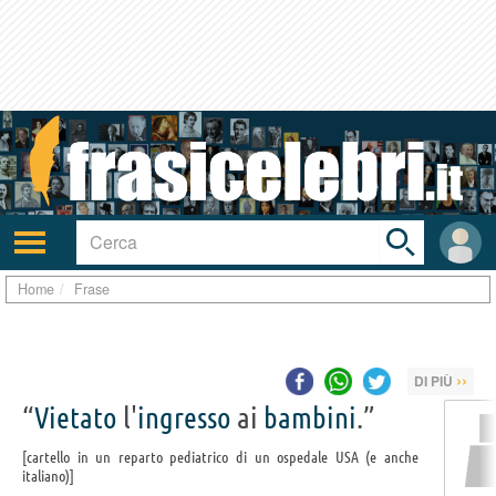
Toggle
search
bar
Attiva/disattiva
User
navigazione
area
Home
Frase
››
DI PIÙ
“
Vietato
l'
ingresso
ai
bambini
.”
cartello in un reparto pediatrico di un ospedale USA (e anche
italiano)