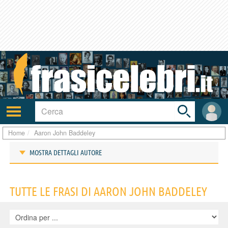
Toggle
search
bar
Attiva/disattiva
User
navigazione
area
Home
Aaron John Baddeley
MOSTRA DETTAGLI AUTORE
Frasi di Aaron John Baddeley
TUTTE LE FRASI DI AARON JOHN BADDELEY