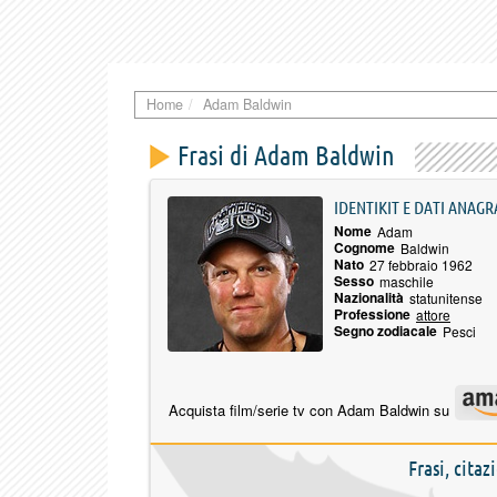
Home
Adam Baldwin
Frasi di Adam Baldwin
IDENTIKIT E DATI ANAGR
Nome
Adam
Cognome
Baldwin
Nato
27 febbraio 1962
Sesso
maschile
Nazionalità
statunitense
Professione
attore
Segno zodiacale
Pesci
Acquista film/serie tv con Adam Baldwin su
Frasi, cita