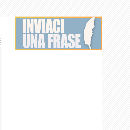
e
Wyatt Earp
Full Metal
Jacket