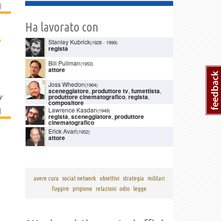
]
Ha lavorato con
›
Stanley Kubrick
(1928
-
1999)
regista
Bill Pullman
(1953)
attore
Joss Whedon
(1964)
sceneggiatore
,
produttore tv
,
fumettista
,
y
produttore cinematografico
,
regista
,
compositore
Lawrence Kasdan
]
(1949)
regista
,
sceneggiatore
,
produttore
cinematografico
Erick Avari
(1952)
attore
avere cura
social network
obiettivi
strategia
militari
fuggire
prigione
relazioni
odio
legge