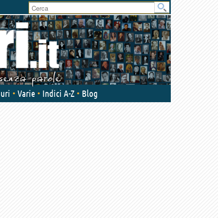
User
area
uri
Varie
Indici A-Z
Blog