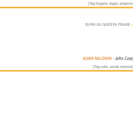
[Tag:
fuggire
,
legge
,
prigione
›
DI PIÙ SU QUESTA FRASE
ADAM BALDWIN
- John Case
[Tag:
odio
,
social network