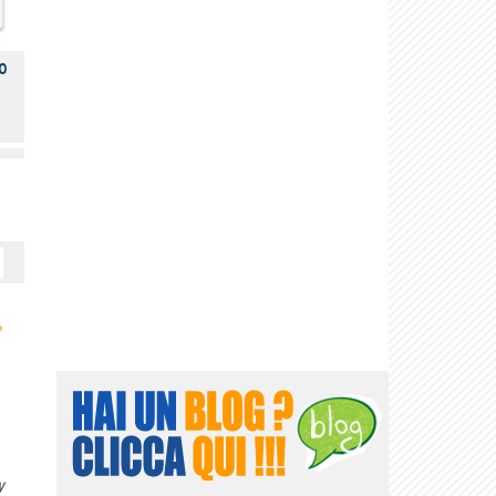
o
›
y