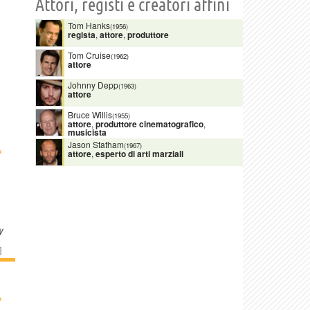
Attori, registi e creatori affini
Tom Hanks
(1956)
regista
,
attore
,
produttore
Tom Cruise
(1962)
attore
Johnny Depp
(1963)
attore
Bruce Willis
(1955)
attore
,
produttore cinematografico
,
musicista
Jason Statham
(1967)
›
attore
,
esperto di arti marziali
y
]
›