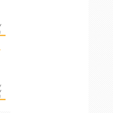
y
]
›
r
y
]