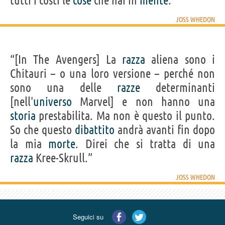
tutti i costi le
cose
che hai in
mente
.”
JOSS WHEDON
“[In The Avengers] La
razza
aliena sono i
Chitauri – o una loro versione – perché non
sono una delle
razze
determinanti
[nell'
universo
Marvel] e non hanno una
storia
prestabilita. Ma non è questo il punto.
So che questo
dibattito
andrà avanti fin dopo
la mia
morte
. Direi che si tratta di una
razza
Kree-Skrull.”
JOSS WHEDON
Seguici su