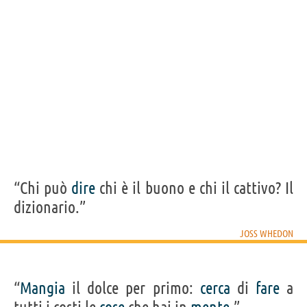
Acquista film/serie tv di Joss Whedon su
Frasi, citazioni e aforismi di Joss Whedon
5
IN ITALIANO
Personaggi affini per
CAST
GENERI
“Chi può
dire
chi è il buono e chi il cattivo? Il
dizionario.”
JOSS WHEDON
“
Mangia
il dolce per primo:
cerca
di
fare
a