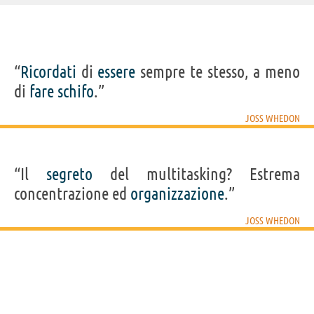
IDENTIKIT E DATI ANAGRAFICI
“
Ricordati
di
essere
sempre te stesso, a meno
Nome
Joseph Hill
di
fare
schifo
.”
Cognome
Whedon
Pseudonimo
Joss Whedon
Nato
23 giugno 1964
JOSS WHEDON
Sesso
maschile
Nazionalità
statunitense
Professione
sceneggiatore
,
produttore tv
,
fumettista
,
produttore
cinematografico
,
regista
,
compositore
Segno zodiacale
Cancro
“Il
segreto
del multitasking? Estrema
FILM/SERIE TV DI JOSS WHEDON
concentrazione ed
organizzazione
.”
JOSS WHEDON
Avengers: Age
The Avengers
Angel
of Ultron