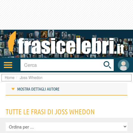
Toggle
search
bar
Attiva/disattiva
User
navigazione
area
Home
Joss Whedon
MOSTRA DETTAGLI AUTORE
Frasi di Joss Whedon
TUTTE LE FRASI DI JOSS WHEDON