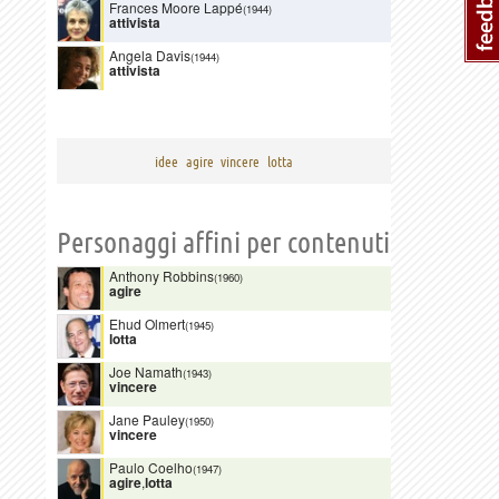
Frances Moore Lappé
(1944)
attivista
Angela Davis
(1944)
attivista
idee
agire
vincere
lotta
Personaggi affini per contenuti
Anthony Robbins
(1960)
agire
Ehud Olmert
(1945)
lotta
Joe Namath
(1943)
vincere
Jane Pauley
(1950)
vincere
Paulo Coelho
(1947)
agire
,
lotta