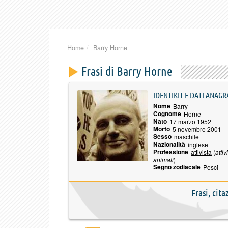
Home
Barry Horne
Frasi di Barry Horne
IDENTIKIT E DATI ANAGR
Nome
Barry
Cognome
Horne
Nato
17 marzo 1952
Morto
5 novembre 2001
Sesso
maschile
Nazionalità
inglese
Professione
attivista
(
attiv
animali
)
Segno zodiacale
Pesci
Frasi, cit