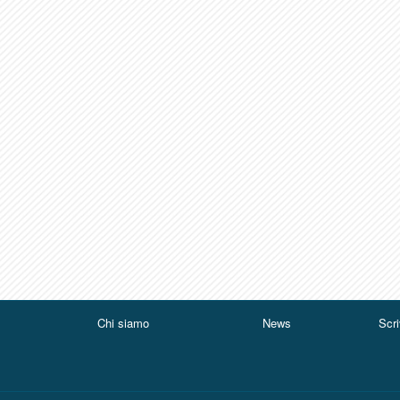
Chi siamo
News
Scri