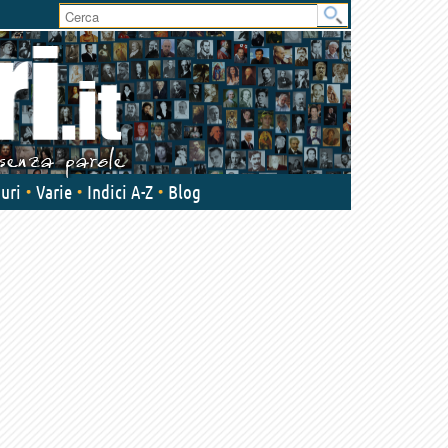
User
area
uri
Varie
Indici A-Z
Blog