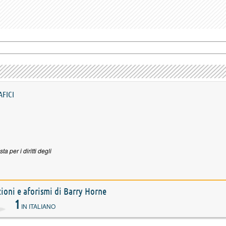
AFICI
ista per i diritti degli
azioni e aforismi di Barry Horne
1
IN ITALIANO