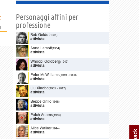
Personaggi affini per
E
professione
]
Bob Geldof
(1951)
attivista
Anne Lamott
(1954)
attivista
Whoopi Goldberg
(1949)
attivista
Peter McWilliams
(1949
-
2000)
attivista
Liu Xiaobo
(1955
-
2017)
attivista
Beppe Grillo
(1948)
attivista
Patch Adams
(1945)
attivista
Alice Walker
(1944)
attivista