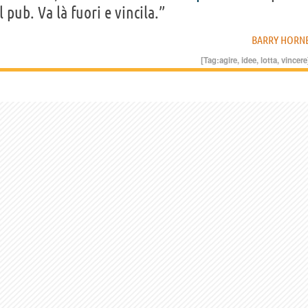
 pub. Va là fuori e vincila.”
BARRY HORN
[Tag:
agire
,
idee
,
lotta
,
vincere