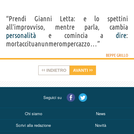
“Prendi Gianni Letta: e lo spettini
all'improvviso, mentre parla, cambia
personalità
e comincia a
dire
:
mortaccituanunmerompercazzo…”
BEPPE GRILLO
‹‹
››
INDIETRO
AVANTI
Seguici su
Chi siamo
News
Scrivi alla redazione
Novità