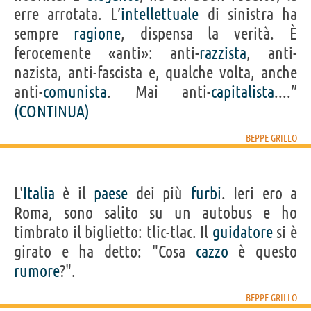
erre arrotata. L’
intellettuale
di sinistra ha
sempre
ragione
, dispensa la verità. È
ferocemente «anti»: anti-
razzista
, anti-
nazista, anti-fascista e, qualche volta, anche
anti-
comunista
. Mai anti-
capitalista
....”
(CONTINUA)
BEPPE GRILLO
L'
Italia
è il
paese
dei più
furbi
. Ieri ero a
Roma, sono salito su un autobus e ho
timbrato il biglietto: tlic-tlac. Il
guidatore
si è
girato e ha detto: "Cosa
cazzo
è questo
rumore
?".
BEPPE GRILLO