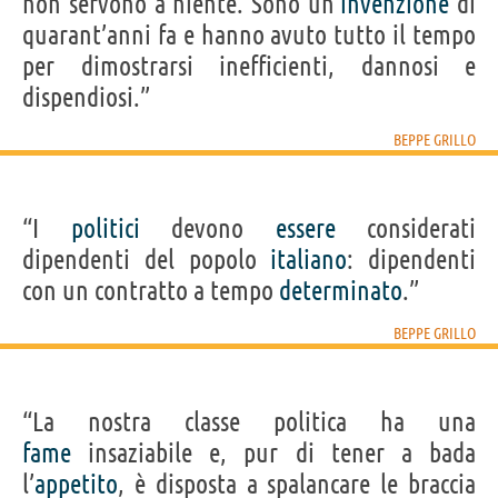
non servono a niente. Sono un’
invenzione
di
quarant’anni fa e hanno avuto tutto il tempo
per dimostrarsi inefficienti, dannosi e
dispendiosi.”
BEPPE GRILLO
“I
politici
devono
essere
considerati
dipendenti del popolo
italiano
: dipendenti
con un contratto a tempo
determinato
.”
BEPPE GRILLO
“La nostra classe politica ha una
fame
insaziabile e, pur di tener a bada
l’
appetito
, è disposta a spalancare le braccia