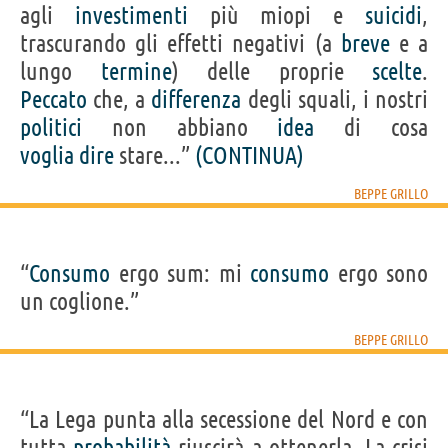
agli
investimenti
più miopi e
suicidi
,
trascurando gli effetti negativi (a
breve
e a
lungo
termine
) delle proprie
scelte
.
Peccato
che, a
differenza
degli squali, i nostri
politici
non abbiano
idea
di cosa
voglia
dire
stare...”
(CONTINUA)
BEPPE GRILLO
“
Consumo
ergo sum: mi
consumo
ergo sono
un coglione.”
BEPPE GRILLO
“La Lega punta alla secessione del Nord e con
tutta
probabilità
riuscirà a ottenerla. La crisi