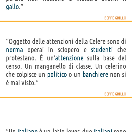
gallo
.”
BEPPE GRILLO
“Oggetto delle attenzioni della Celere sono di
norma
operai in sciopero e
studenti
che
protestano. È un’
attenzione
sulla base del
censo. Un manganello di classe. Un celerino
che colpisce un
politico
o un
banchiere
non si
è mai visto.”
BEPPE GRILLO
“Un
italiano
è un latin lover, due
italiani
sono