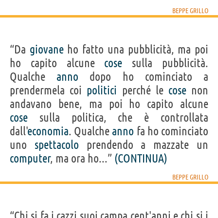
BEPPE GRILLO
“Da
giovane
ho fatto una pubblicità, ma poi
ho capito alcune
cose
sulla pubblicità.
Qualche
anno
dopo ho cominciato a
prendermela coi
politici
perché le
cose
non
andavano bene, ma poi ho capito alcune
cose
sulla politica, che è controllata
dall'
economia
. Qualche
anno
fa ho cominciato
uno
spettacolo
prendendo a mazzate un
computer
, ma ora ho...”
(CONTINUA)
BEPPE GRILLO
“Chi si fa i cazzi suoi campa cent'anni e chi si i