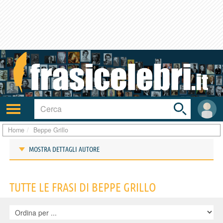
Toggle
search
bar
Attiva/disattiva
User
navigazione
area
Home
Beppe Grillo
MOSTRA DETTAGLI AUTORE
Frasi di Beppe Grillo
TUTTE LE FRASI DI BEPPE GRILLO