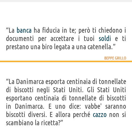
IDENTIKIT E DATI ANAGRAFICI
“La
banca
ha fiducia in te; però ti chiedono i
Nome
Giuseppe Piero
documenti per accettare i tuoi
soldi
e ti
Cognome
Grillo
Pseudonimo
Beppe Grillo
prestano una biro legata a una catenella.”
Nato
21 luglio 1948 a Genova
Sesso
maschile
Nazionalità
italiana
BEPPE GRILLO
Professione
comico
,
attore
,
attivista
Segno zodiacale
Cancro
LIBRI DI BEPPE GRILLO
“La Danimarca esporta centinaia di tonnellate
di biscotti negli Stati Uniti. Gli Stati Uniti
esportano centinaia di tonnellate di biscotti
in Danimarca. E uno dice: vabbe' saranno
biscotti diversi. E allora perché
cazzo
non si
Alta Voracità
Tutto quello che
scambiano la ricetta?”
non...