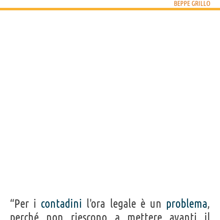
BEPPE GRILLO
Acquista libri e film di Beppe Grillo su
Frasi, citazioni e aforismi di Beppe Grillo
79
IN ITALIANO
“Ogni membro del Parlamento rappresenta la
Nazione, non soltanto la parte che lo ha votato.”
BEPPE GRILLO
Condividi
Tweet
Personaggi affini per
PROFESSIONE
CONTENUTI
“Per i
contadini
l'ora legale è un
problema
,
perché non riescono a mettere avanti il