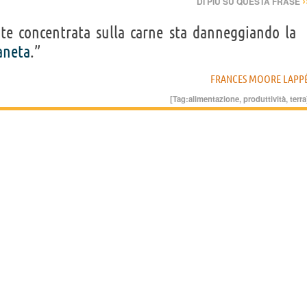
›
DI PIÙ SU QUESTA FRASE
e concentrata sulla carne sta danneggiando la
aneta
.”
FRANCES MOORE LAPP
[Tag:
alimentazione
,
produttività
,
terra