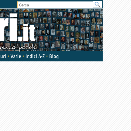
User
area
uri
Varie
Indici A-Z
Blog