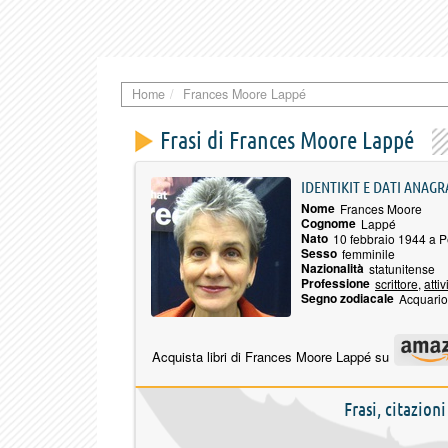
Home
Frances Moore Lappé
Frasi di Frances Moore Lappé
IDENTIKIT E DATI ANAGR
Nome
Frances Moore
Cognome
Lappé
Nato
10 febbraio 1944 a 
Sesso
femminile
Nazionalità
statunitense
Professione
scrittore
,
attiv
Segno zodiacale
Acquario
Acquista libri di Frances Moore Lappé su
Frasi, citazion