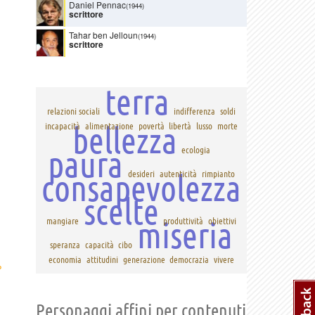
Daniel Pennac
(1944)
scrittore
Tahar ben Jelloun
(1944)
scrittore
terra
relazioni sociali
indifferenza
soldi
bellezza
incapacità
alimentazione
povertà
libertà
lusso
morte
paura
ecologia
consapevolezza
desideri
autenticità
rimpianto
scelte
miseria
mangiare
produttività
obiettivi
speranza
capacità
cibo
economia
attitudini
generazione
democrazia
vivere
›
Personaggi affini per contenuti