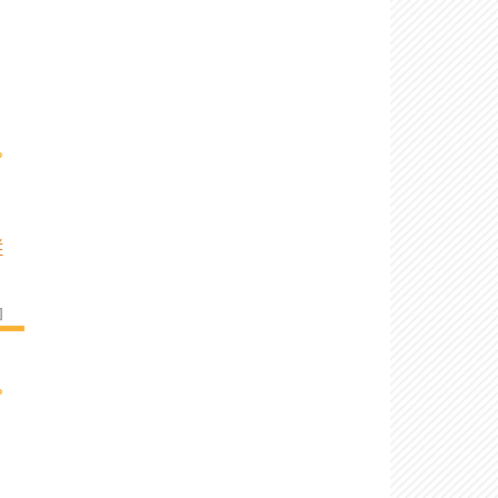
›
É
]
›