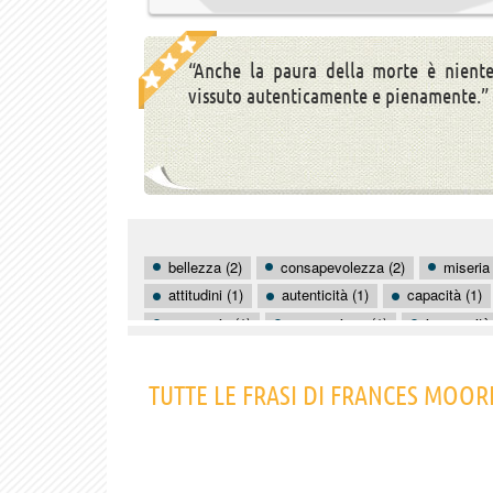
“Anche la paura della morte è nient
vissuto autenticamente e pienamente.”
bellezza (2)
consapevolezza (2)
miseria 
attitudini (1)
autenticità (1)
capacità (1)
economia (1)
generazione (1)
incapacità
morte (1)
obiettivi (1)
povertà (1)
pr
speranza (1)
vivere (1)
TUTTE LE FRASI DI FRANCES MOOR