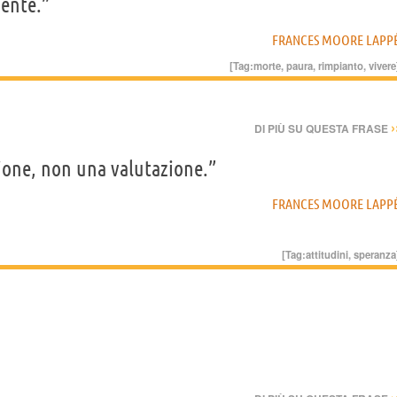
ente.”
FRANCES MOORE LAPP
[Tag:
morte
,
paura
,
rimpianto
,
vivere
›
DI PIÙ SU QUESTA FRASE
ione, non una valutazione.”
FRANCES MOORE LAPP
[Tag:
attitudini
,
speranza