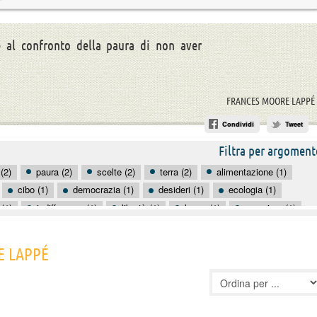
e al confronto della paura di non aver
FRANCES MOORE LAPPÉ
Condividi
Tweet
Filtra per argoment
(2)
paura (2)
scelte (2)
terra (2)
alimentazione (1)
cibo (1)
democrazia (1)
desideri (1)
ecologia (1)
 (1)
indifferenza (1)
libertà (1)
lusso (1)
mangiare (1)
oduttività (1)
relazioni sociali (1)
rimpianto (1)
soldi (1)
E LAPPÉ