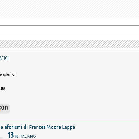
AFICI
Pendlenton
ista
i e aforismi di Frances Moore Lappé
13
IN ITALIANO