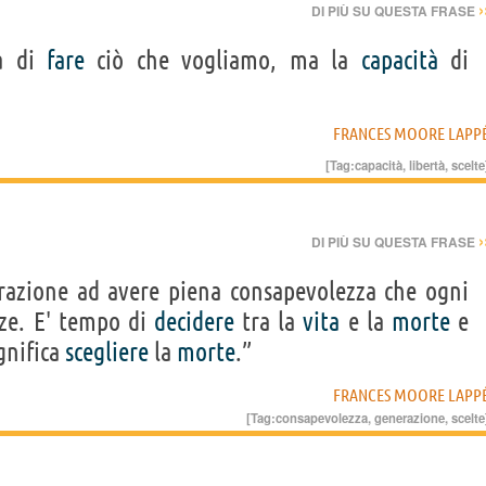
›
DI PIÙ SU QUESTA FRASE
tà di
fare
ciò che vogliamo, ma la
capacità
di
FRANCES MOORE LAPP
[Tag:
capacità
,
libertà
,
scelte
›
DI PIÙ SU QUESTA FRASE
razione ad avere piena consapevolezza che ogni
ze. E' tempo di
decidere
tra la
vita
e la
morte
e
gnifica
scegliere
la
morte
.”
FRANCES MOORE LAPP
[Tag:
consapevolezza
,
generazione
,
scelte