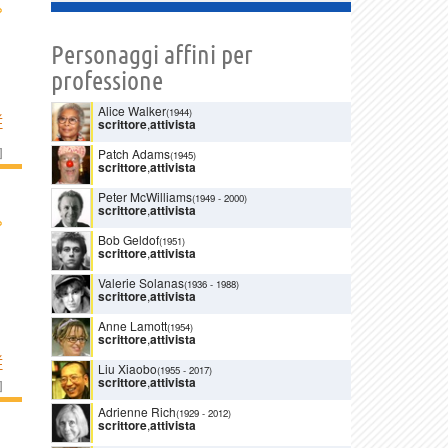
›
Personaggi affini per
professione
Alice Walker
(1944)
É
scrittore
,
attivista
]
Patch Adams
(1945)
scrittore
,
attivista
Peter McWilliams
(1949
-
2000)
scrittore
,
attivista
›
Bob Geldof
(1951)
scrittore
,
attivista
Valerie Solanas
(1936
-
1988)
scrittore
,
attivista
Anne Lamott
(1954)
scrittore
,
attivista
É
Liu Xiaobo
(1955
-
2017)
scrittore
,
attivista
]
Adrienne Rich
(1929
-
2012)
scrittore
,
attivista