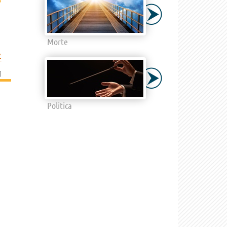
›
Morte
É
]
Politica