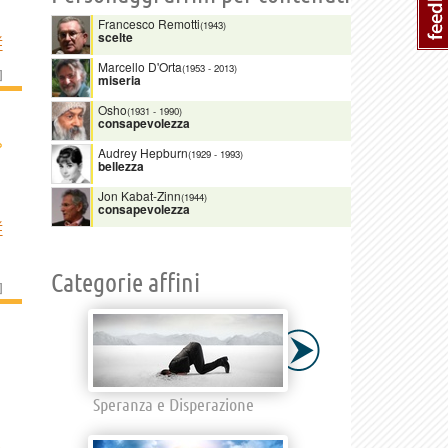
Francesco Remotti
(1943)
scelte
É
Marcello D'Orta
(1953
-
2013)
]
miseria
Osho
(1931
-
1990)
consapevolezza
›
Audrey Hepburn
(1929
-
1993)
bellezza
Jon Kabat-Zinn
(1944)
consapevolezza
É
Categorie affini
]
Speranza e Disperazione