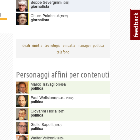
Beppe Severgnini
(1956)
giornalista
]
Chuck Palahniuk
(1962)
giornalista
ideali
sinistra
tecnologia
empatia
manager
politica
telefono
Personaggi affini per contenuti
Marco Travaglio
(1964)
politica
Paul Wellstone
(1944
-
2002)
politica
Giovanni Floris
(1967)
politica
Giulio Sapelli
(1947)
politica
Walter Veltroni
(1955)