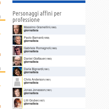
I
Personaggi affini per
]
professione
Massimo Gramellini
(1960)
giornalista
›
Paolo Barnard
(1958)
giornalista
Gabriele Romagnoli
(1960)
giornalista
I
Daniel Glattauer
(1960)
giornalista
]
Daria Bignardi
(1961)
giornalista
Chris Anderson
(1961)
giornalista
›
Jonas Jonasson
(1961)
giornalista
Lilli Gruber
(1957)
giornalista
I