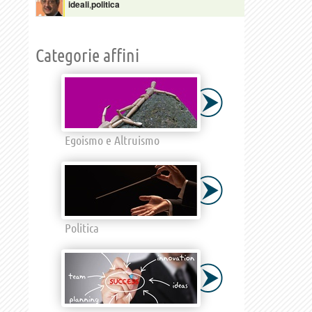
ideali
,
politica
Categorie affini
Egoismo e Altruismo
Politica