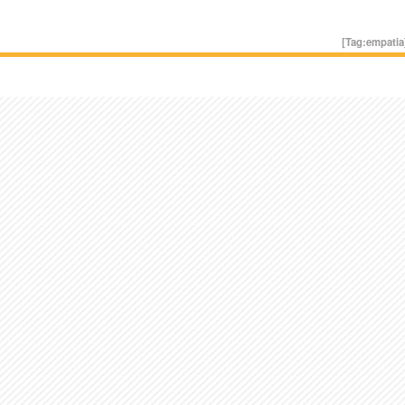
[Tag:
empatia