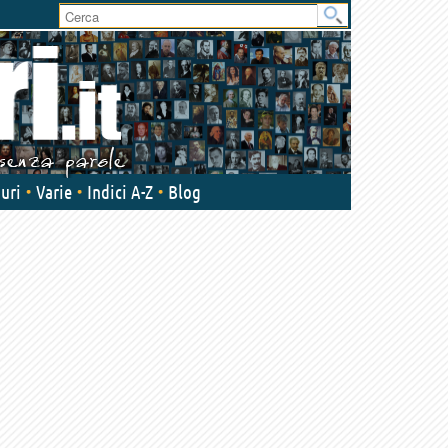
User
area
uri
Varie
Indici A-Z
Blog