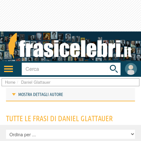
Toggle
search
bar
Attiva/disattiva
User
navigazione
area
Home
Daniel Glattauer
MOSTRA DETTAGLI AUTORE
Frasi di Daniel Glattauer
TUTTE LE FRASI DI DANIEL GLATTAUER