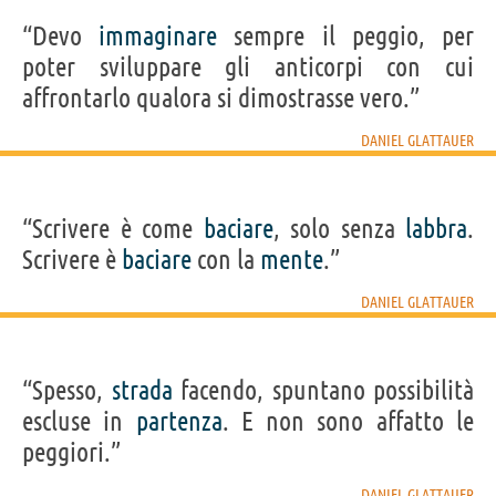
“Devo
immaginare
sempre il peggio, per
poter sviluppare gli anticorpi con cui
affrontarlo qualora si dimostrasse vero.”
DANIEL GLATTAUER
“Scrivere è come
baciare
, solo senza
labbra
.
Scrivere è
baciare
con la
mente
.”
DANIEL GLATTAUER
“Spesso,
strada
facendo, spuntano possibilità
escluse in
partenza
. E non sono affatto le
peggiori.”
DANIEL GLATTAUER