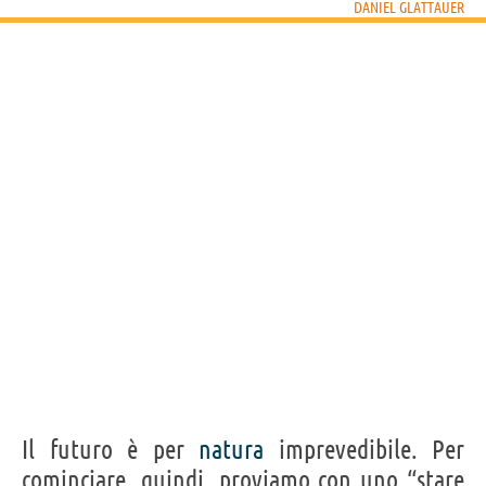
Acquista libri di Daniel Glattauer su
DANIEL GLATTAUER
Frasi, citazioni e aforismi di Daniel Glattauer
17
IN ITALIANO
Personaggi affini per
PROFESSIONE
CONTENUTI
Il futuro è per
natura
imprevedibile. Per
cominciare, quindi, proviamo con uno “stare