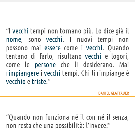
IDENTIKIT E DATI ANAGRAFICI
“I
vecchi
tempi non tornano più. Lo dice già il
Nome
Daniel
nome
, sono
vecchi
. I nuovi tempi non
Cognome
Glattauer
Nato
19 maggio 1960
possono mai
essere
come i
vecchi
. Quando
Sesso
maschile
Nazionalità
austriaca
tentano di farlo, risultano
vecchi
e logori,
Professione
giornalista
,
scrittore
Segno zodiacale
Toro
come le
persone
che li desiderano. Mai
LIBRI DI DANIEL GLATTAUER
rimpiangere
i
vecchi
tempi. Chi li rimpiange è
vecchio
e
triste
.”
DANIEL GLATTAUER
“Quando non funziona né il con né il senza,
La settima onda
Le ho mai
raccontato...
non resta che una possibilità: l’invece!”