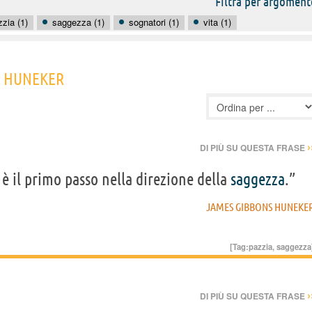
Filtra per argoment
zzia (1)
saggezza (1)
sognatori (1)
vita (1)
S HUNEKER
›
DI PIÙ SU QUESTA FRASE
o è il primo passo nella direzione della
saggezza
.”
JAMES GIBBONS HUNEKE
[Tag:
pazzia
,
saggezza
›
DI PIÙ SU QUESTA FRASE