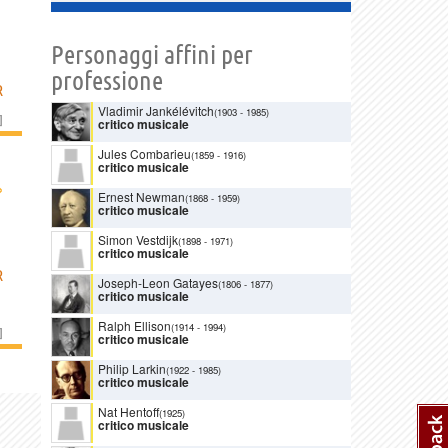
Personaggi affini per
professione
R
Vladimir Jankélévitch
(1903
-
1985)
]
critico musicale
Jules Combarieu
(1859
-
1916)
critico musicale
›
Ernest Newman
(1868
-
1959)
critico musicale
Simon Vestdijk
(1898
-
1971)
critico musicale
R
Joseph-Leon Gatayes
(1806
-
1877)
critico musicale
Ralph Ellison
(1914
-
1994)
]
critico musicale
Philip Larkin
(1922
-
1985)
critico musicale
Nat Hentoff
(1925)
critico musicale