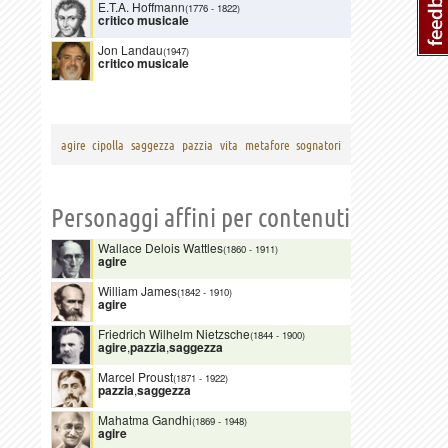
E.T.A. Hoffmann
(1776
-
1822)
critico musicale
Jon Landau
(1947)
critico musicale
agire
cipolla
saggezza
pazzia
vita
metafore
sognatori
Personaggi affini per contenuti
Wallace Delois Wattles
(1860
-
1911)
agire
William James
(1842
-
1910)
agire
Friedrich Wilhelm Nietzsche
(1844
-
1900)
agire
,
pazzia
,
saggezza
Marcel Proust
(1871
-
1922)
pazzia
,
saggezza
Mahatma Gandhi
(1869
-
1948)
agire