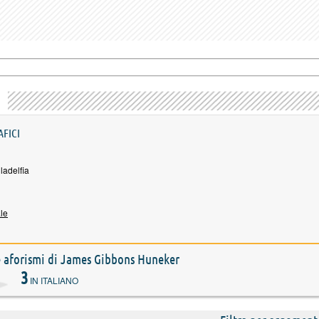
AFICI
ladelfia
ale
 e aforismi di James Gibbons Huneker
3
IN ITALIANO