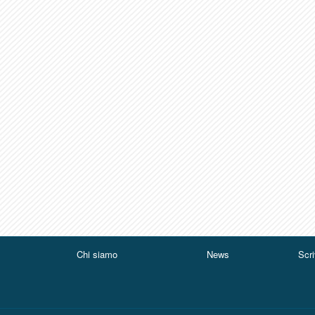
Chi siamo
News
Scri