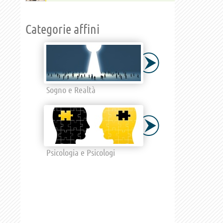
Categorie affini
Sogno e Realtà
Psicologia e Psicologi