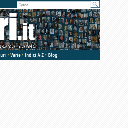
User
area
uri
Varie
Indici A-Z
Blog