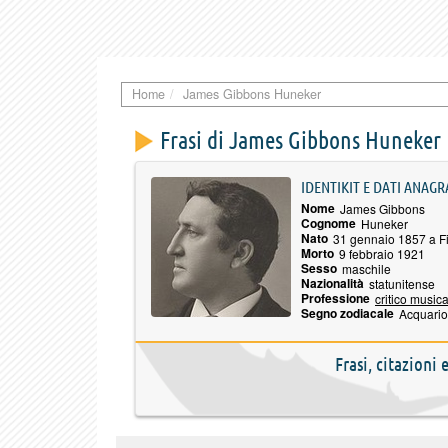
Home
James Gibbons Huneker
Frasi di James Gibbons Huneker
IDENTIKIT E DATI ANAGR
Nome
James Gibbons
Cognome
Huneker
Nato
31 gennaio 1857 a Fi
Morto
9 febbraio 1921
Sesso
maschile
Nazionalità
statunitense
Professione
critico music
Segno zodiacale
Acquario
Frasi, citazioni