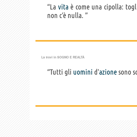
“La
vita
è come una cipolla: togli
non c'è nulla. ”
La trovi in
SOGNO E REALTÀ
“Tutti gli
uomini
d'
azione
sono s