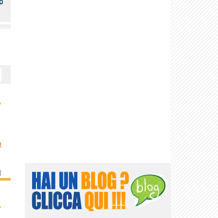
o
›
R
]
›