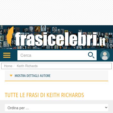
Toggle
search
bar
Attiva/disattiva
User
navigazione
area
Home
Keith Richards
MOSTRA DETTAGLI AUTORE
Frasi di Keith Richards
TUTTE LE FRASI DI KEITH RICHARDS