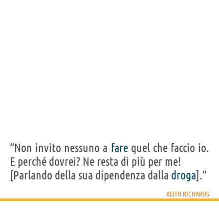
Acquista film con Keith Richards su
Frasi, citazioni e aforismi di Keith Richards
7
IN ITALIANO
“Io non ho mai avuto problemi con le droghe. Ho
avuto problemi con la polizia.”
KEITH RICHARDS
Condividi
Tweet
Personaggi affini per
PROFESSIONE
CONTENUTI
“Non invito nessuno a
fare
quel che faccio io.
E perché dovrei? Ne resta di più per me!
[Parlando della sua dipendenza dalla
droga
].”
KEITH RICHARDS