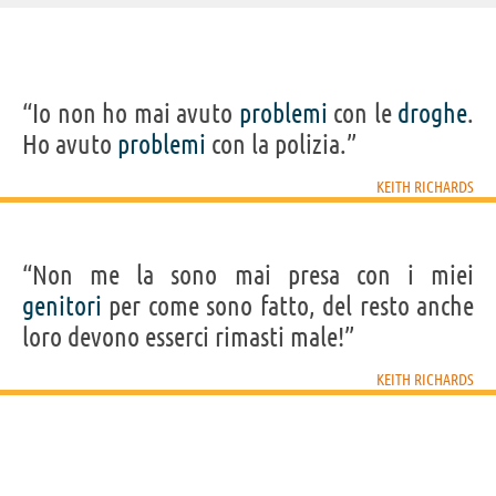
IDENTIKIT E DATI ANAGRAFICI
“Io non ho mai avuto
problemi
con le
droghe
.
Nome
Keith
Ho avuto
problemi
con la polizia.”
Cognome
Richards
Nato
18 dicembre 1943 a Dartford, Kent
Sesso
maschile
KEITH RICHARDS
Nazionalità
britannica
Professione
musicista
(
chitarrista dei Rolling Stones
),
attore
Segno zodiacale
Sagittario
FILM DI KEITH RICHARDS
“Non me la sono mai presa con i miei
genitori
per come sono fatto, del resto anche
loro devono esserci rimasti male!”
KEITH RICHARDS
Pirati dei Caraibi
Pirati dei Caraibi
-...
-...