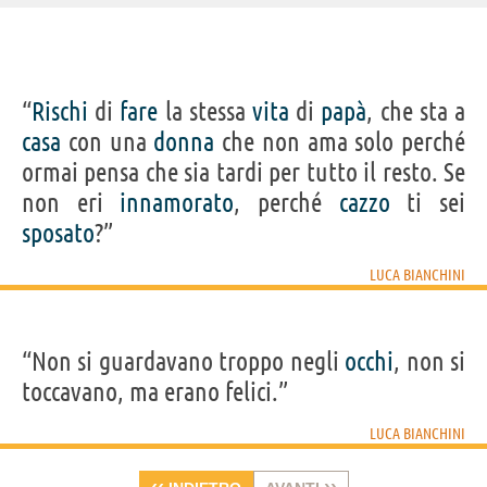
IDENTIKIT E DATI ANAGRAFICI
“
Rischi
di
fare
la stessa
vita
di
papà
, che sta a
Nome
Luca
casa
con una
donna
che non ama solo perché
Cognome
Bianchini
Nato
11 febbraio 1970
ormai pensa che sia tardi per tutto il resto. Se
Sesso
maschile
Nazionalità
italiana
non eri
innamorato
, perché
cazzo
ti sei
Professione
conduttore radiofonico
,
scrittore
Segno zodiacale
Acquario
sposato
?”
LIBRI DI LUCA BIANCHINI
LUCA BIANCHINI
“Non si guardavano troppo negli
occhi
, non si
toccavano, ma erano felici.”
La cena di
Io che amo solo
LUCA BIANCHINI
Natale di...
te