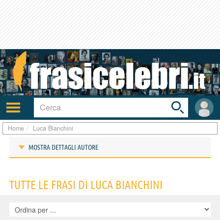
Toggle
search
bar
Attiva/disattiva
User
navigazione
area
Home
Luca Bianchini
MOSTRA DETTAGLI AUTORE
Frasi di Luca Bianchini
TUTTE LE FRASI DI LUCA BIANCHINI