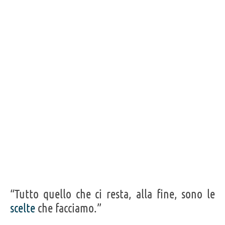
Frasi, citazioni e aforismi di Naomi Alderman
11
IN ITALIANO
Personaggi affini per
PROFESSIONE
CONTENUTI
“Tutto quello che ci resta, alla fine, sono le
scelte
che facciamo.”