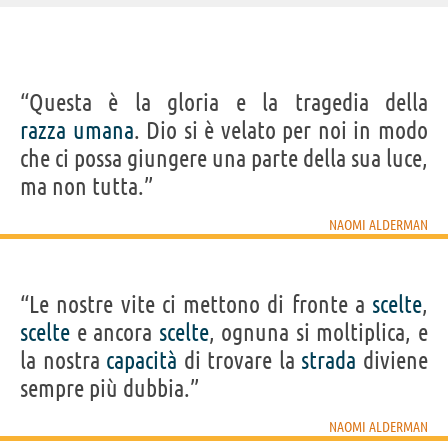
IDENTIKIT E DATI ANAGRAFICI
“Questa è la gloria e la tragedia della
Nome
Naomi
razza
umana
. Dio si è velato per noi in modo
Cognome
Alderman
Nato
1974
che ci possa giungere una parte della sua luce,
Sesso
femminile
Nazionalità
britannica
ma non tutta.”
Professione
scrittore
LIBRI DI NAOMI ALDERMAN
NAOMI ALDERMAN
“Le nostre vite ci mettono di fronte a
scelte
,
scelte
e ancora
scelte
, ognuna si moltiplica, e
la nostra
capacità
di trovare la
strada
diviene
Ragazze
Disobbedienza
sempre più dubbia.”
elettriche
NAOMI ALDERMAN
Acquista libri di Naomi Alderman su