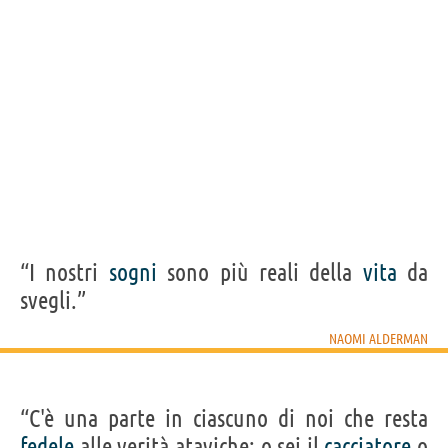
“I nostri
sogni
sono più reali della
vita
da
svegli.”
NAOMI ALDERMAN
“C'è una parte in ciascuno di noi che resta
fedele
alle verità ataviche: o sei il
cacciatore
o