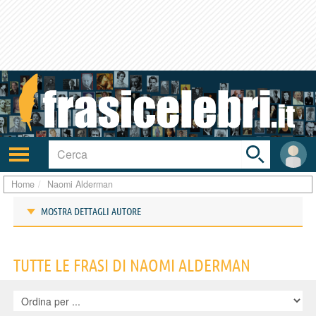
Toggle
search
bar
Attiva/disattiva
User
navigazione
area
Home
Naomi Alderman
MOSTRA DETTAGLI AUTORE
Frasi di Naomi Alderman
TUTTE LE FRASI DI NAOMI ALDERMAN