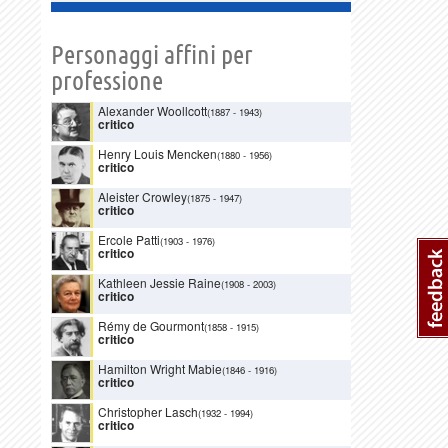
Personaggi affini per
professione
Alexander Woollcott
(1887
-
1943)
critico
Henry Louis Mencken
(1880
-
1956)
critico
Aleister Crowley
(1875
-
1947)
critico
Ercole Patti
(1903
-
1976)
critico
Kathleen Jessie Raine
(1908
-
2003)
critico
Rémy de Gourmont
(1858
-
1915)
critico
Hamilton Wright Mabie
(1846
-
1916)
critico
Christopher Lasch
(1932
-
1994)
critico