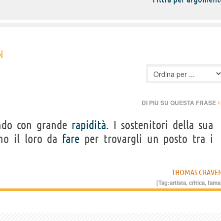
N
›
DI PIÙ SU QUESTA FRASE
ando con grande
rapidità
. I sostenitori della sua
no il loro da
fare
per trovargli un posto tra i
THOMAS CRAVE
[Tag:
artista
,
critica
,
fama