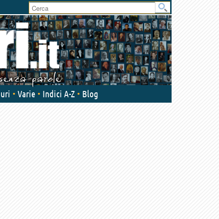
User
area
uri
Varie
Indici A-Z
Blog