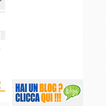
›
N
]