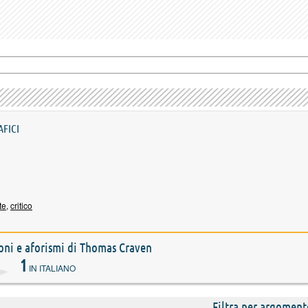
AFICI
te
,
critico
zioni e aforismi di Thomas Craven
1
IN ITALIANO
Filtra per argoment