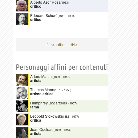
Alberto Asor Rosa
(1933)
critico
Édouard Schuré
(1841
-
1929)
critico
fama
critica
artista
Personaggi affini per contenuti
Arturo Martini
(1889
-
1947)
artista
Thomas Mann
(1875
-
1955)
artista
,
critica
Humphrey Bogart
(1899
-
1957)
fama
Leopold Stokowski
(1882
-
1977)
critica
Jean Cocteau
(1889
-
1963)
artista