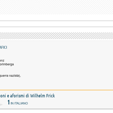
AFICI
enz
Norimberga
 guerra nazista
),
zioni e aforismi di Wilhelm Frick
1
IN ITALIANO