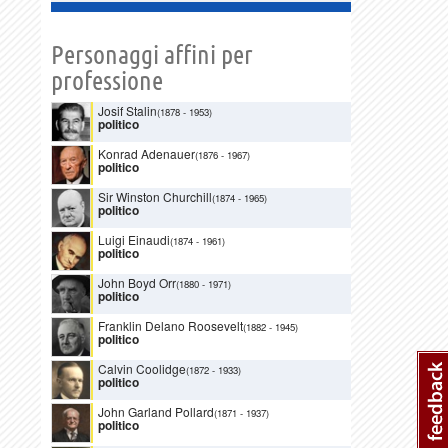
Personaggi affini per
professione
Josif Stalin
(1878
-
1953)
politico
Konrad Adenauer
(1876
-
1967)
politico
Sir Winston Churchill
(1874
-
1965)
politico
Luigi Einaudi
(1874
-
1961)
politico
John Boyd Orr
(1880
-
1971)
politico
Franklin Delano Roosevelt
(1882
-
1945)
politico
Calvin Coolidge
(1872
-
1933)
politico
John Garland Pollard
(1871
-
1937)
politico