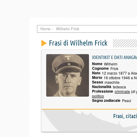
Home
Wilhelm Frick
Frasi di Wilhelm Frick
IDENTIKIT E DATI ANAGR
Nome
Wilhelm
Cognome
Frick
Nato
12 marzo 1877 a Als
Morto
16 ottobre 1946 a 
Sesso
maschile
Nazionalità
tedesca
Professione
criminale
(
di
politico
Segno zodiacale
Pesci
Frasi, cita