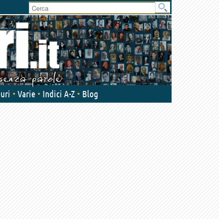
User
area
uri
Varie
Indici A-Z
Blog