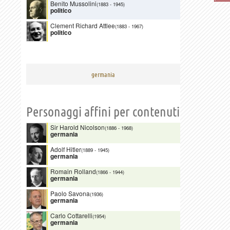
Benito Mussolini
(1883
-
1945)
politico
Clement Richard Attlee
(1883
-
1967)
politico
germania
Personaggi affini per contenuti
Sir Harold Nicolson
(1886
-
1968)
germania
Adolf Hitler
(1889
-
1945)
germania
Romain Rolland
(1866
-
1944)
germania
Paolo Savona
(1936)
germania
Carlo Cottarelli
(1954)
germania