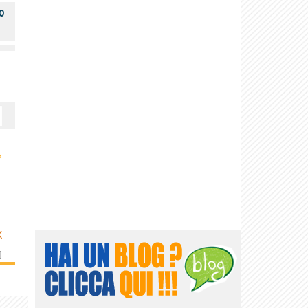
o
›
K
]