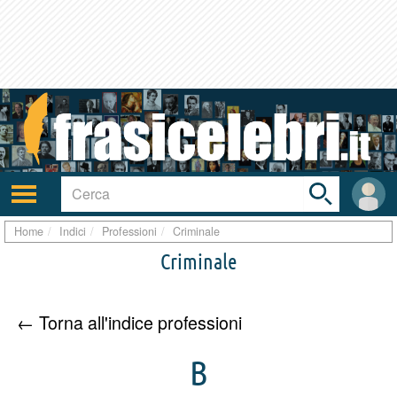
Toggle
search
bar
Attiva/disattiva
User
navigazione
area
Home
Indici
Professioni
Criminale
Criminale
← Torna all'indice professioni
B