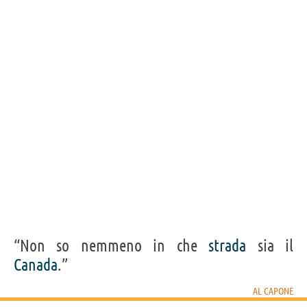
“Puoi ottenere molto con un sorriso, puoi ottenere
molto di più con un sorriso e una pistola.”
AL CAPONE
Condividi
Tweet
Personaggi affini per
PROFESSIONE
CONTENUTI
“Non so nemmeno in che
strada
sia il
Canada
.”
AL CAPONE