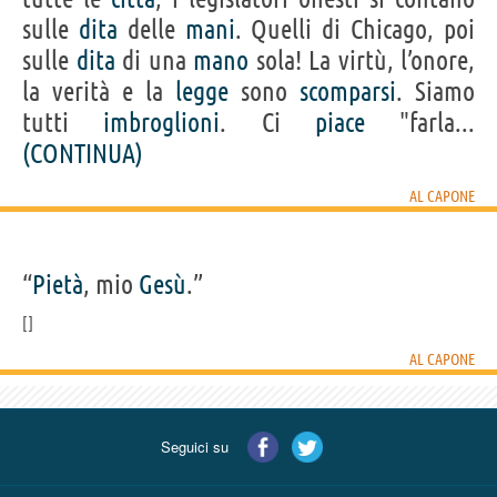
sulle
dita
delle
mani
. Quelli di Chicago, poi
sulle
dita
di una
mano
sola! La virtù, l’onore,
la verità e la
legge
sono
scomparsi
. Siamo
tutti
imbroglioni
. Ci
piace
"farla...
(CONTINUA)
AL CAPONE
“
Pietà
, mio
Gesù
.”
AL CAPONE
Seguici su