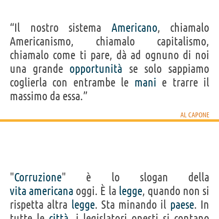
“Il nostro sistema
Americano
, chiamalo
Americanismo, chiamalo capitalismo,
chiamalo come ti pare, dà ad ognuno di noi
una grande
opportunità
se solo sappiamo
coglierla con entrambe le
mani
e trarre il
massimo da essa.”
AL CAPONE
"
Corruzione
" è lo slogan della
vita
americana
oggi. È la
legge
, quando non si
rispetta altra
legge
. Sta minando il
paese
. In
tutte le
città
, i legislatori onesti si contano