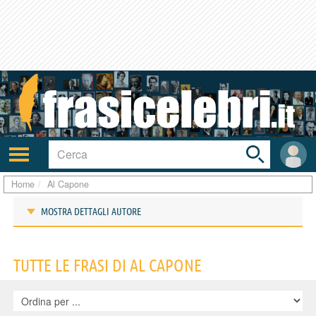
Toggle
search
bar
Attiva/disattiva
User
navigazione
area
Home
Al Capone
MOSTRA DETTAGLI AUTORE
Frasi di Al Capone
TUTTE LE FRASI DI AL CAPONE