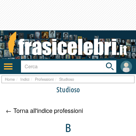
Toggle
search
bar
Attiva/disattiva
User
navigazione
area
Home
Indici
Professioni
Studioso
Studioso
← Torna all'indice professioni
B