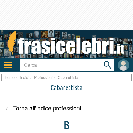
Toggle
search
bar
Attiva/disattiva
User
navigazione
area
Home
Indici
Professioni
Cabarettista
Cabarettista
← Torna all'indice professioni
B