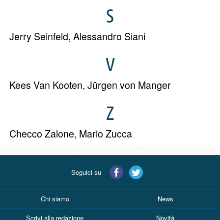
S
Jerry Seinfeld
,
Alessandro Siani
V
Kees Van Kooten
,
Jürgen von Manger
Z
Checco Zalone
,
Mario Zucca
Seguici su
Chi siamo
News
Scrivi alla redazione
Novità