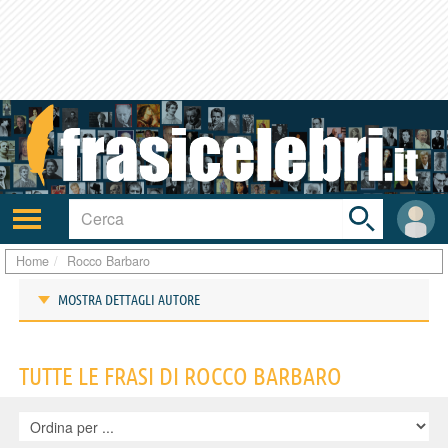
Toggle
search
bar
Attiva/disattiva
User
navigazione
area
Home
Rocco Barbaro
MOSTRA DETTAGLI AUTORE
Frasi di Rocco Barbaro
TUTTE LE FRASI DI ROCCO BARBARO