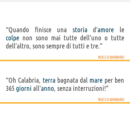
IDENTIKIT E DATI ANAGRAFICI
“Quando finisce una
storia
d'
amore
le
Nome
Rocco
colpe
non sono mai tutte dell'uno o tutte
Cognome
Barbaro
Nato
1 novembre 1955 a Torino
dell'altro, sono sempre di tutti e tre.”
Sesso
maschile
Nazionalità
italiana
Professione
cabarettista
,
comico
ROCCO BARBARO
Segno zodiacale
Scorpione
Frasi, citazioni e aforismi di Rocco Barbaro
“Oh Calabria,
terra
bagnata dal
mare
per ben
6
IN ITALIANO
365
giorni
all'
anno
, senza interruzioni!”
ROCCO BARBARO
“Io me ne fotto del prossimo, figuriamoci del
primo.”
ROCCO BARBARO
Condividi
Tweet