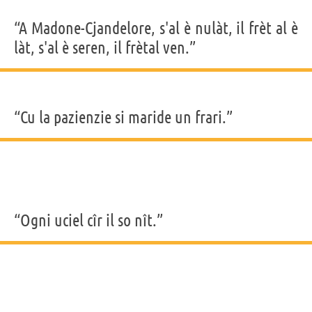
“A Madone-Cjandelore, s'al è nulàt, il frèt al è
làt, s'al è seren, il frètal ven.”
“Cu la pazienzie si maride un frari.”
“Ogni uciel cîr il so nît.”