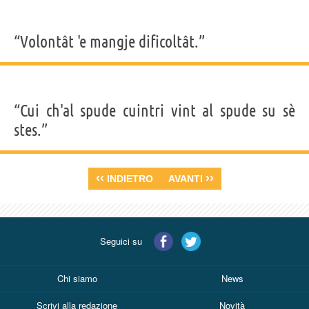
“Volontât 'e mangje dificoltât.”
“Cui ch'al spude cuintri vint al spude su sè
stes.”
‹‹
››
INDIETRO
AVANTI
Seguici su
Chi siamo
News
Scrivi alla redazione
Novità