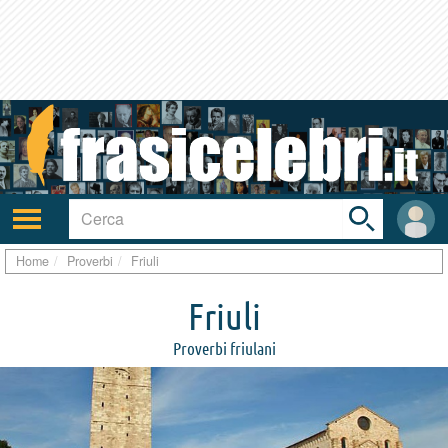
Toggle
search
bar
Attiva/disattiva
User
navigazione
area
Home
Proverbi
Friuli
Friuli
Proverbi friulani