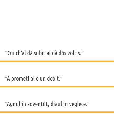
“Cui ch'al dà subit al dà dôs voltis.”
“A prometi al è un debit.”
“Agnul in zoventût, diaul in veglece.”