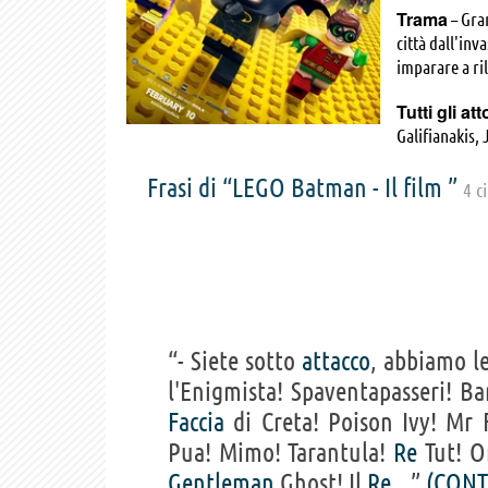
Trama
– Gra
città dall'inv
imparare a ril
Tutti gli att
Galifianakis,
Williams, Zoë
Frasi di “LEGO Batman - Il film ”
Clement, Elli
4 c
Mariah Carey,
Ralph Garman,
Charlie Bean,
Isaacson, Kel
Stephens, Van
Jonathan Dav
“- Siete sotto
attacco
, abbiamo l
l'Enigmista! Spaventapasseri! 
Faccia
di Creta! Poison Ivy! Mr F
Pua! Mimo! Tarantula!
Re
Tut! Or
Gentleman
Ghost! Il
Re
...”
(CONT