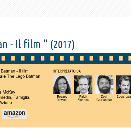
 - Il film ”
(2017)
atman - Il film
INTERPRETATO DA
nale
The Lego Batman
s McKay
edia, Famiglia,
Rosario
Ralph
Zach
Eddie Izza
Dawson
Fiennes
Galifianakis
Azione
u