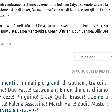
ndi cambiamenti stanno avvenendo a Gotham City, e se vuole salvare la
asione ostile di Joker, Batman dovrà cercare di lavorare con gli altri e fors
assarsi.
ori
– Will Arnett, Michael Cera, Rosario Dawson, Ralph Fiennes, Siri, Zach
 Jenny Slate, Jason Mantzoukas, Conan O'Brien, Doug Benson, Billy Dee
 Kravitz, Kate Micucci, Riki Lindhome, Eddie Izzard, Seth Green, Jemaine
e Kemper, Channing Tatum, Jonah Hill, Adam Devine, Hector Elizondo,
itazioni
 Lauren White, David Burrows, Laura Kightlinger, Brent Musburger,
 Chris Hardwick, Todd Hansen, Chris McKay, Abel Arnett, Archie Arnett,
 Marco Campagno, Garret Elkins, Ryan Halprin, Alison Ingram, Holly
ly Lafferty, Doug Nicholas, Samantha Nisenboim, Chris Paluszek, Wendell
ara Taing, Matt Town, Bram Tulloch, John Venzon, Matt Villa, Mark
›
DI PIÙ SU QUESTA FRASE
is, Evan Kishiyama
e
menti
criminali più
grandi
di Gotham, tra cui...
Bane! Due Facce! Catwoman! E non dimentichiamo
reeze! Pinguino! Crazy Quilt! Eraser! L'
Uomo
a
ca! Falena Assassina! March Hare! Zodic Master!
INUA A LEGGERE)