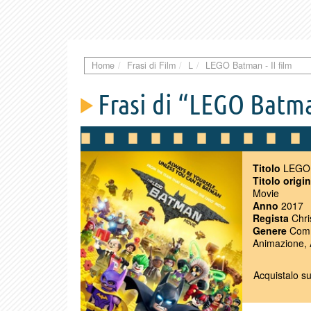
Home
Frasi di Film
L
LEGO Batman - Il film
Frasi di “LEGO Batman
Titolo
LEGO B
Titolo origi
Movie
Anno
2017
Regista
Chri
Genere
Comm
Animazione, 
Acquistalo s