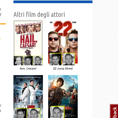
r
Altri film degli attori
l
›
Ave, Cesare!
22 Jump Street
r
n