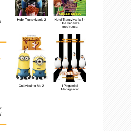
Hotel Transylvania 2
Hotel Transylvania 3 -
n
Una vacanza
mostruosa
›
Cattivissimo Me 2
I Pinguini di
Madagascar
r
l