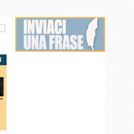
rd
Seth Green
Channing
Jonah Hill
Héctor
Laura
Mariah Carey
Tatum
Elizondo
Kightlinger