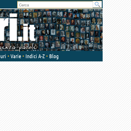
User
area
uri
Varie
Indici A-Z
Blog