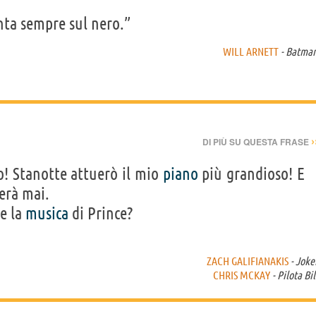
nta sempre sul nero.”
WILL ARNETT
- Batma
›
DI PIÙ SU QUESTA FRASE
so! Stanotte attuerò il mio
piano
più grandioso! E
erà mai.
 e la
musica
di Prince?
ZACH GALIFIANAKIS
- Joke
CHRIS MCKAY
- Pilota Bil