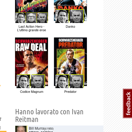
Last Action Hero -
Danko
L'ultimo grande eroe
›
Codice Magnum
Predator
Hanno lavorato con Ivan
Reitman
t
]
Bill Murray
(1950)
attore
,
comico