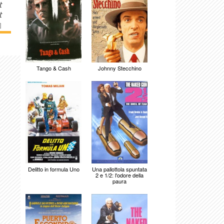
t
t
]
Tango & Cash
Johnny Stecchino
Delitto in formula Uno
Una pallottola spuntata
2 e 1/2: l'odore della
paura