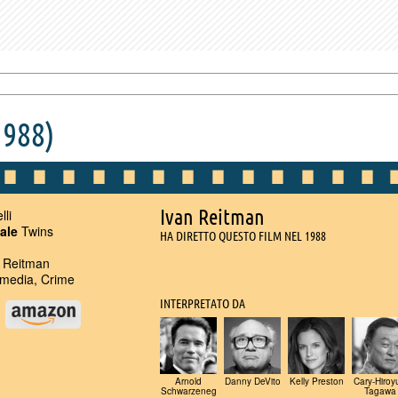
988)
Ivan Reitman
lli
nale
Twins
HA DIRETTO QUESTO FILM NEL 1988
 Reitman
edia, Crime
INTERPRETATO DA
u
Arnold
Danny DeVito
Kelly Preston
Cary-Hiroy
Schwarzeneg
Tagawa