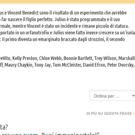
ger
us e Vincent Benedict sono il risultato di un esperimento che avrebbe
far nascere il figlio perfetto. Julius è stato programmato e il suo
rmale, mentre Vincent è stato un incidente e rimane piccolo di statura.
portato in un orfanotrofio e Julius viene fatto invece crescere su un'isola
i: il primo diventa un emarginato braccato dagli strozzini, il secondo
Vito, Kelly Preston, Chloe Webb, Bonnie Bartlett, Trey Wilson, Marshall
f, Maury Chaykin, Tony Jay, Tom McCleister, David Efron, Peter Dvorsky,
Richard deFaut, Richard Portnow, S.A. Griffin, Billy D. Lucas, Lew
royuki Tagawa, Wayne Grace, Thomas Wagner, Jay Arlen Jones, Ty
ger Callard, Jason Reitman, Catherine Reitman, Dendrie Taylor, Sven-Ole
om, Joe Medjuck, Frank Davis, John Michael Bolger, Steve Reevis, Jeff
Jill Avery, , Dustin Amy, Heather Graham, Neith Hunter, Peter Kent,
Erick Vinther
›
DI PIÙ SU QUESTA FRASE
ta?