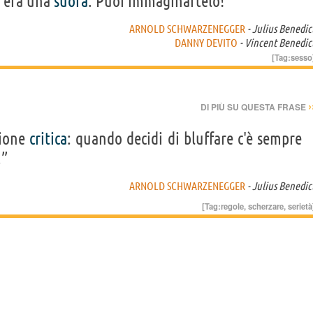
i era una
suora
. Puoi immaginartelo!”
ARNOLD SCHWARZENEGGER
- Julius Benedic
DANNY DEVITO
- Vincent Benedic
[Tag:
sesso
›
DI PIÙ SU QUESTA FRASE
zione
critica
: quando decidi di bluffare c'è sempre
.”
ARNOLD SCHWARZENEGGER
- Julius Benedic
[Tag:
regole
,
scherzare
,
serietà