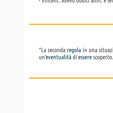
- Vincent: Avevo dodici anni, e le
“La seconda
regola
in una situa
un'
eventualità
di
essere
scoperto