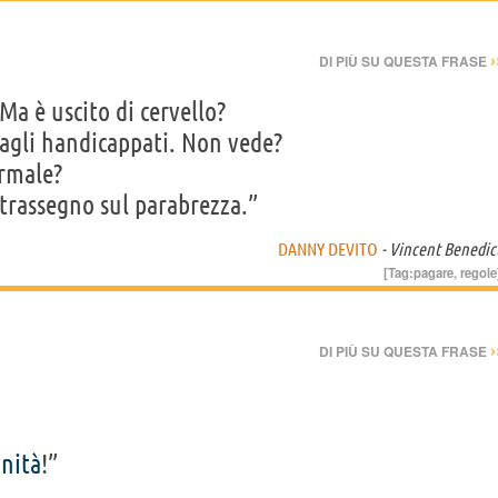
›
DI PIÙ SU QUESTA FRASE
Ma è uscito di cervello?
 agli handicappati. Non vede?
ormale?
ntrassegno sul parabrezza.”
DANNY DEVITO
- Vincent Benedic
[Tag:
pagare
,
regole
›
DI PIÙ SU QUESTA FRASE
inità
!”