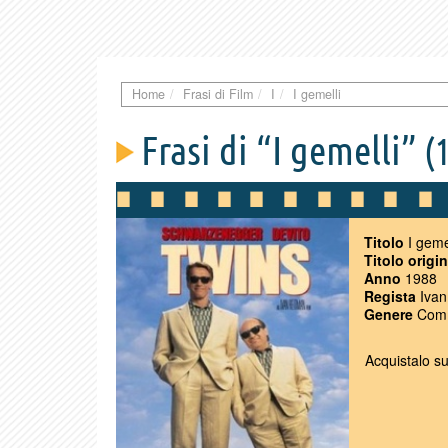
Home
Frasi di Film
I
I gemelli
Frasi di “I gemelli”
(1
Titolo
I geme
Titolo origi
Anno
1988
Regista
Ivan
Genere
Comm
Acquistalo s