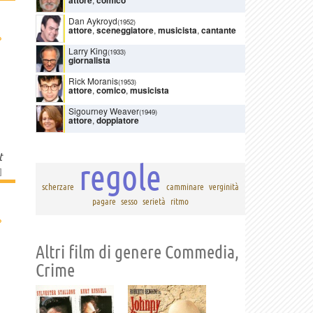
Dan Aykroyd
(1952)
attore
,
sceneggiatore
,
musicista
,
cantante
›
Larry King
(1933)
giornalista
Rick Moranis
(1953)
attore
,
comico
,
musicista
Sigourney Weaver
(1949)
attore
,
doppiatore
t
regole
]
scherzare
camminare
verginità
pagare
sesso
serietà
ritmo
›
Altri film di genere Commedia,
Crime