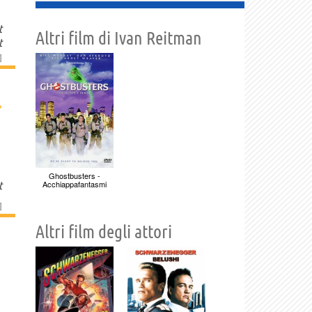
t
Altri film di Ivan Reitman
t
]
›
Ghostbusters -
Acchiappafantasmi
t
]
Altri film degli attori