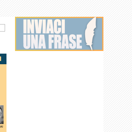
uki
Jason
Sven-Ole
Heather
Reitman
Thorsen
Graham