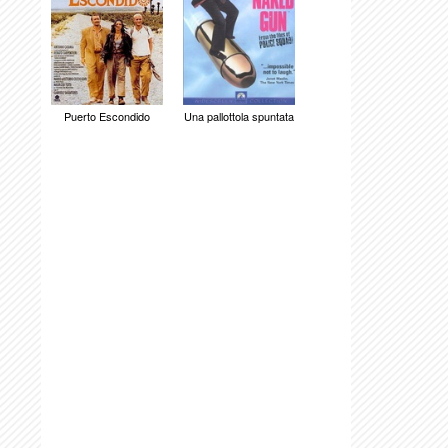
Puerto Escondido
Una pallottola spuntata