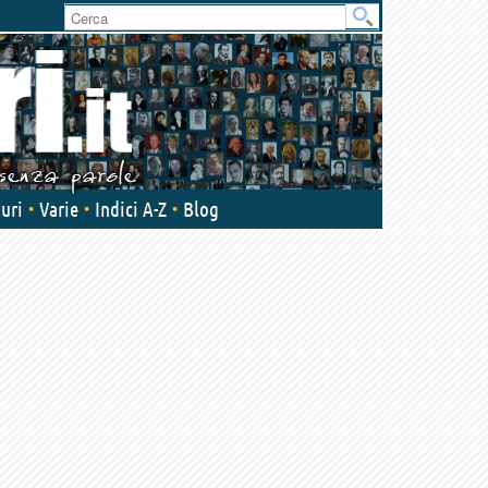
User
area
uri
Varie
Indici A-Z
Blog