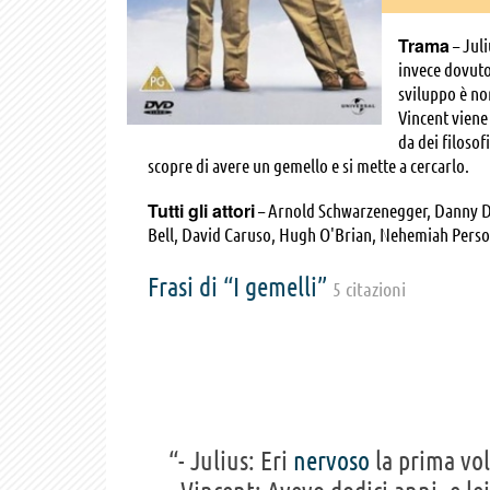
Trama
– Juli
invece dovuto 
sviluppo è no
Vincent viene 
da dei filosof
scopre di avere un gemello e si mette a cercarlo.
Tutti gli attori
– Arnold Schwarzenegger, Danny De
Bell, David Caruso, Hugh O'Brian, Nehemiah Persof
Robert Harper, Rosemary Dunsmore, Lora Milligan, 
Hopson, Frances Bay, Marvin J. McIntyre, Cary-Hi
Frasi di “I gemelli”
5 citazioni
Granderson Jones, Elizabeth Kaitan, Tom Platz, Ro
Thorsen, Gus Rethwisch, Linda Porter, Bruce McBro
Beck, Terry Bozzio, Tony Hymas, Nicolette Larson, 
Tomas Moore, Nicholas A. Shake, Raymond Storti, 
“- Julius: Eri
nervoso
la prima vol