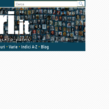
User
area
uri
Varie
Indici A-Z
Blog