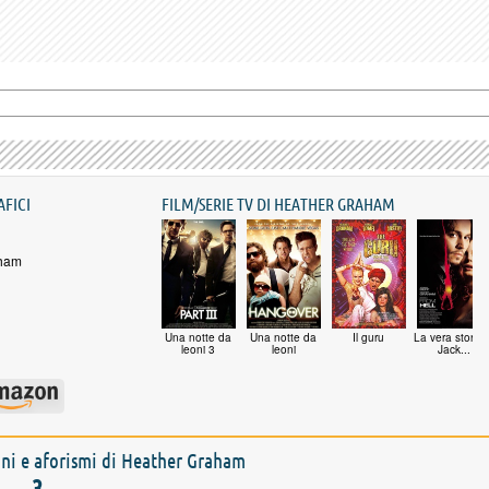
AFICI
FILM/SERIE TV DI HEATHER GRAHAM
aham
Una notte da
Una notte da
Il guru
La vera storia 
leoni 3
leoni
Jack...
ioni e aforismi di Heather Graham