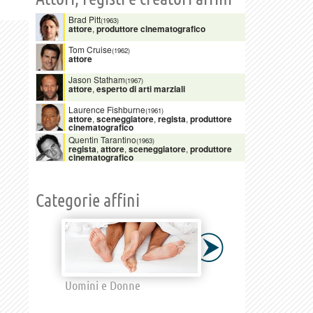
Brad Pitt
(1963)
attore
,
produttore cinematografico
Tom Cruise
(1962)
attore
Jason Statham
(1967)
attore
,
esperto di arti marziali
Laurence Fishburne
(1961)
attore
,
sceneggiatore
,
regista
,
produttore
cinematografico
Quentin Tarantino
(1963)
regista
,
attore
,
sceneggiatore
,
produttore
cinematografico
Categorie affini
Uomini e Donne