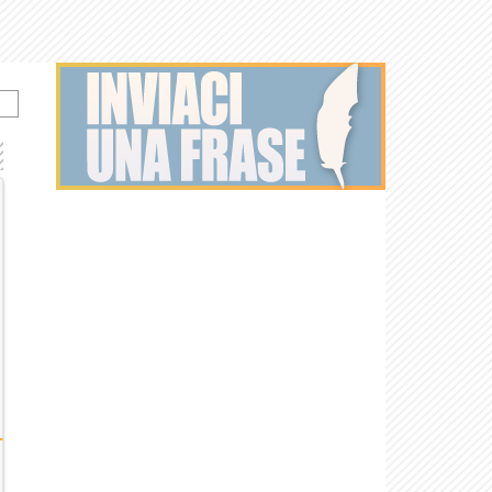
di
I segreti di Twin
I gemelli
Peaks