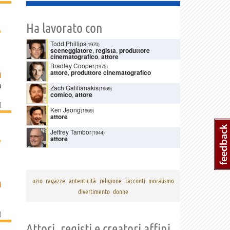
Ha lavorato con
›
Todd Phillips
(1970)
sceneggiatore
,
regista
,
produttore
cinematografico
,
attore
Bradley Cooper
(1975)
attore
,
produttore cinematografico
M
a
Zach Galifianakis
(1969)
comico
,
attore
]
Ken Jeong
(1969)
attore
Jeffrey Tambor
(1944)
›
attore
ozio
ragazze
autenticità
religione
racconti
moralismo
M
divertimento
donne
]
Attori, registi e creatori affini