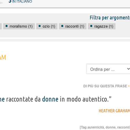
3
IN ITALIANO
Filtra per argoment
moralismo (1)
ozio (1)
racconti (1)
ragazze (1)
HAM
›
DI PIÙ SU QUESTA FRASE
ne
raccontate da
donne
in modo autentico.”
HEATHER GRAHA
[Tag:
autenticità
,
donne
,
racconti