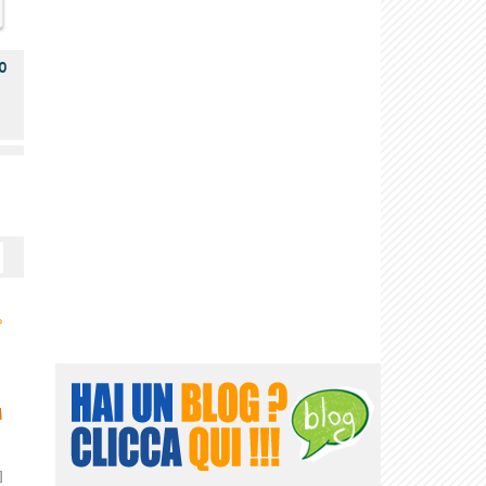
o
›
M
]