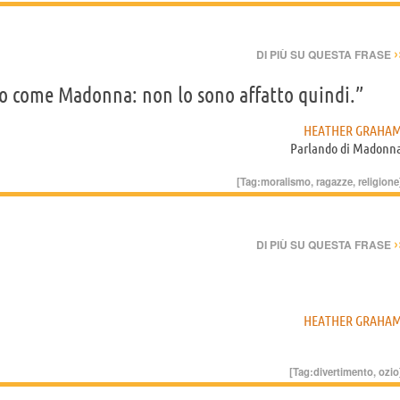
›
DI PIÙ SU QUESTA FRASE
io come Madonna: non lo sono affatto quindi.”
HEATHER GRAHA
Parlando di
Madonn
[Tag:
moralismo
,
ragazze
,
religione
›
DI PIÙ SU QUESTA FRASE
HEATHER GRAHA
[Tag:
divertimento
,
ozio