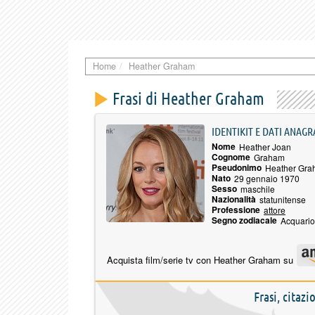
Home
Heather Graham
Frasi di Heather Graham
IDENTIKIT E DATI ANAGR
Nome
Heather Joan
Cognome
Graham
Pseudonimo
Heather Gr
Nato
29 gennaio 1970
Sesso
maschile
Nazionalità
statunitense
Professione
attore
Segno zodiacale
Acquario
Acquista film/serie tv con Heather Graham su
Frasi, citaz