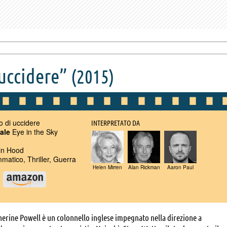
 uccidere”
(2015)
tto di uccidere
INTERPRETATO DA
nale
Eye in the Sky
n Hood
atico, Thriller, Guerra
Helen Mirren
Alan Rickman
Aaron Paul
u
herine Powell è un colonnello inglese impegnato nella direzione a