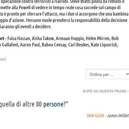
'operazione contro terroristi a Nairobi. Steve Watts pilota da remoto il
mette alla Powell di vedere in tempo reale cosa succede sul campo di
tto è pronto per sferrare l'attacco, ma i due si accorgono che una bambina
raggio d'azione. Nessuno vuole prendersi la responsabilità della decisione
Saranno gli eventi a decidere.
ori
– Faisa Hassan, Aisha Takow, Armaan Haggio, Helen Mirren, Bob
x Gallafent, Aaron Paul, Babou Ceesay, Carl Beukes, Kate Liquorish,
enson, Gabriella Pinto, Tylan Wray, Hossain Dahir, Mondé Sibisi, Warren
med Mohamed Ali, Alan Rickman, Phoebe Fox, Lemogang Tsipa, Paul
ioni
vin Hood, Kenneth Fok, Zak Rowlands, Henry Pilime, Sammy Maina,
lah, Ebby Weyime,
›
DI PIÙ SU QUESTA FRASE
quella di altre 80
persone
?”
IAIN GLEN
- James Willet