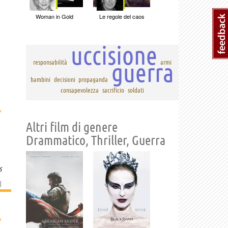
Woman in Gold
Le regole del caos
uccisione
guerra
responsabilità
armi
bambini
decisioni
propaganda
consapevolezza
sacrificio
soldati
›
Altri film di genere
Drammatico, Thriller, Guerra
s
]
›