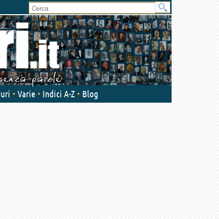
User
area
uri
Varie
Indici A-Z
Blog