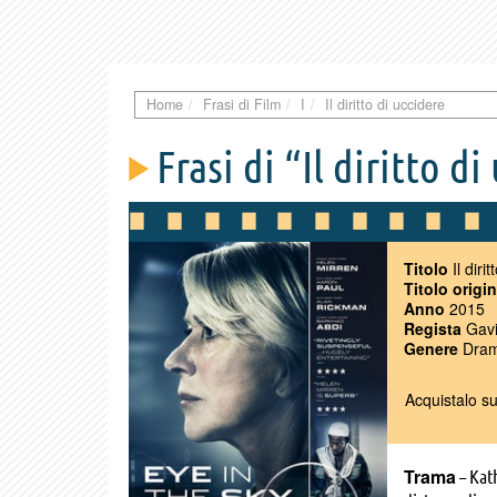
Home
Frasi di Film
I
Il diritto di uccidere
Frasi di “Il diritto di
Titolo
Il diri
Titolo origi
Anno
2015
Regista
Gavi
Genere
Dramm
Acquistalo s
Trama
– Kat