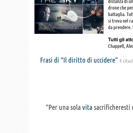
distanza di un
drone che per
battaglia. Tu
si trova nel 
da prendere. 
Tutti gli att
Chappell, Ale
Richard Steph
Frasi di “Il diritto di uccidere”
Masemola, Ah
4 citaz
Spauling, Ga
Hassan Abdul
“Per una sola
vita
sacrificheresti 