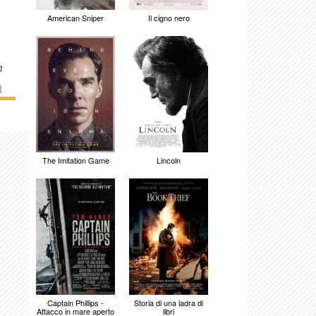
American Sniper
Il cigno nero
n
]
The Imitation Game
Lincoln
Captain Phillips -
Storia di una ladra di
Attacco in mare aperto
libri