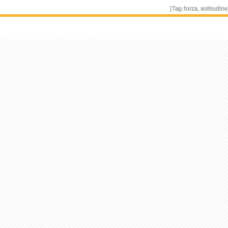
[Tag:
forza
,
solitudine