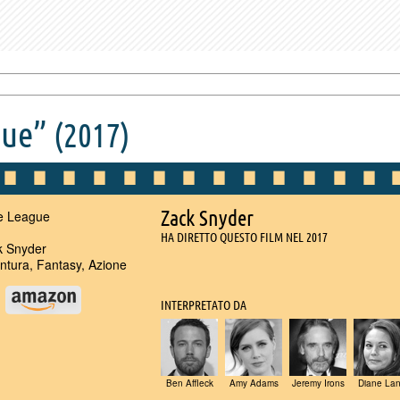
gue”
(2017)
Zack Snyder
e League
HA DIRETTO QUESTO FILM NEL 2017
 Snyder
tura, Fantasy, Azione
u
INTERPRETATO DA
Ben Affleck
Amy Adams
Jeremy Irons
Diane La