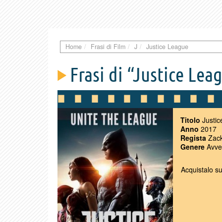
Home
Frasi di Film
J
Justice League
Frasi di “Justice Lea
Titolo
Justic
Anno
2017
Regista
Zack
Genere
Avven
Acquistalo s