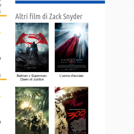
e
]
Altri film di Zack Snyder
›
n
]
Batman v Superman:
L'uomo d'acciaio
Dawn of Justice
›
n