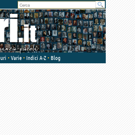
User
area
uri
Varie
Indici A-Z
Blog