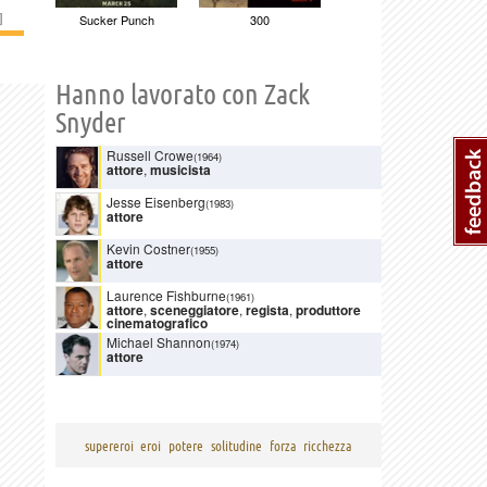
]
Sucker Punch
300
Hanno lavorato con Zack
Snyder
Russell Crowe
(1964)
attore
,
musicista
Jesse Eisenberg
(1983)
attore
Kevin Costner
(1955)
attore
Laurence Fishburne
(1961)
attore
,
sceneggiatore
,
regista
,
produttore
cinematografico
Michael Shannon
(1974)
attore
supereroi
eroi
potere
solitudine
forza
ricchezza