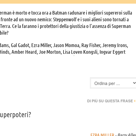
erman è morto e tocca ora a Batman radunare i migliori supereroi sulla
r fronte ad un nuovo nemico: Steppenwolf e i suoi alieni sono tornati a
Terra. Ce la faranno i protettori della giustizia o l'assenza di Superman
bile?
dams, Gal Gadot, Ezra Miller, Jason Momoa, Ray Fisher, Jeremy Irons,
Hinds, Amber Heard, Joe Morton, Lisa Loven Kongsli, Ingvar Eggert
 Lewis Jones, Salome R. Gunnarsdottir, Ágústa Eva Erlendsdóttir, Björt
 Chris Courtenay, Heather Imbeah, Carla Turner, Lara Decaro, Serene
onstance Bole, Shahla Ayamah, Richard Clifford, Will Austin, Kobna
Védís Vífilsdóttir, Snæfríður Rán Aðalsteins, Grace Cookey-Gam, Matthew
nce, Ann Ogbomo, Samantha Jo, Marc McClure, Paul Foulds, Anthony
radon, Orion Lee, Oliver Gatz, Rachel Blenkiron, Lynne Anne Rodgers,
. Glynn, Patrick Connolly, Ninaz Khodaiji, Rosa Escoda, Joe Reisig,
›
DI PIÙ SU QUESTA FRASE
nson, Peter Henderson, Yoni Roodner, Molly Shenker, Tomi May, Kasha
anie Gray, Katia Elizarova, Gem Refoufi, Leila Reid, Suan-Li Ong, Tina
superpoteri?
lly Burke, Keith Simpson, Gary A. Hecker, , Stewart Alexander, Deepak
rrios, Joanne Batten, Sabean Bea, Marc Benanti, Sam Benjamin, Jamie
r Brooke, Karen Bryson, Ross Carter, Renée Castle, Bern Collaço, Adam
EZRA MILLER
- Barry Alle