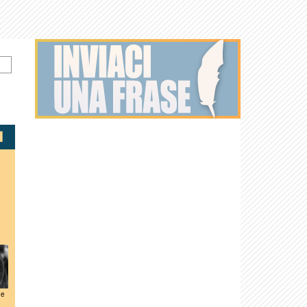
ne
Connie
J. K.
Ciarán Hinds
David Thewlis
Julian Lewis
Billy Crudup
Nielsen
Simmons
Jones