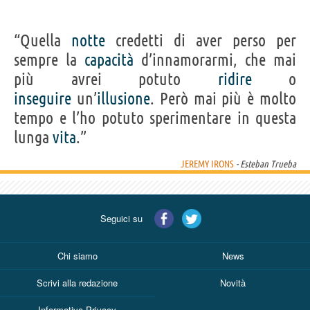
“Quella
notte
credetti di aver perso per
sempre la
capacità
d’innamorarmi, che mai
più avrei potuto
ridire
o
inseguire
un’
illusione
. Però mai più è molto
tempo e l’ho potuto sperimentare in questa
lunga
vita
.”
JEREMY IRONS
- Esteban Trueba
Seguici su
Chi siamo
News
Scrivi alla redazione
Novità
Informativa Privacy