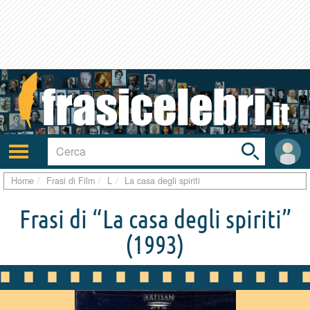
Toggle
search
bar
Attiva/disattiva
User
navigazione
area
Home
Frasi di Film
L
La casa degli spiriti
Frasi di “La casa degli spiriti”
(1993)