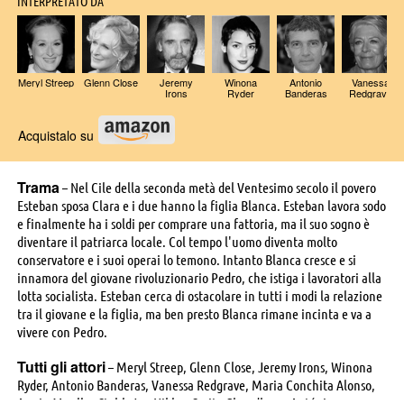
INTERPRETATO DA
Meryl Streep
Glenn Close
Jeremy
Winona
Antonio
Vanessa
Irons
Ryder
Banderas
Redgrave
Acquistalo su
Trama
– Nel Cile della seconda metà del Ventesimo secolo il povero
Esteban sposa Clara e i due hanno la figlia Blanca. Esteban lavora sodo
e finalmente ha i soldi per comprare una fattoria, ma il suo sogno è
diventare il patriarca locale. Col tempo l'uomo diventa molto
conservatore e i suoi operai lo temono. Intanto Blanca cresce e si
innamora del giovane rivoluzionario Pedro, che istiga i lavoratori alla
lotta socialista. Esteban cerca di ostacolare in tutti i modi la relazione
tra il giovane e la figlia, ma ben presto Blanca rimane incinta e va a
vivere con Pedro.
Tutti gli attori
– Meryl Streep, Glenn Close, Jeremy Irons, Winona
Ryder, Antonio Banderas, Vanessa Redgrave, Maria Conchita Alonso,
Armin Mueller-Stahl, Jan Niklas, Sarita Choudhury, António