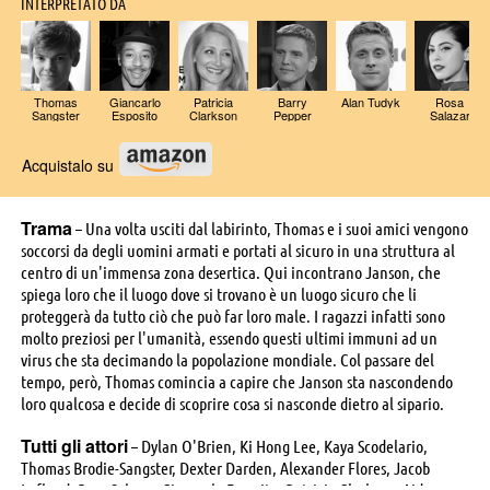
INTERPRETATO DA
Thomas
Giancarlo
Patricia
Barry
Alan Tudyk
Rosa
Sangster
Esposito
Clarkson
Pepper
Salazar
Acquistalo su
Trama
– Una volta usciti dal labirinto, Thomas e i suoi amici vengono
soccorsi da degli uomini armati e portati al sicuro in una struttura al
centro di un'immensa zona desertica. Qui incontrano Janson, che
spiega loro che il luogo dove si trovano è un luogo sicuro che li
proteggerà da tutto ciò che può far loro male. I ragazzi infatti sono
molto preziosi per l'umanità, essendo questi ultimi immuni ad un
virus che sta decimando la popolazione mondiale. Col passare del
tempo, però, Thomas comincia a capire che Janson sta nascondendo
loro qualcosa e decide di scoprire cosa si nasconde dietro al sipario.
Tutti gli attori
– Dylan O'Brien, Ki Hong Lee, Kaya Scodelario,
Thomas Brodie-Sangster, Dexter Darden, Alexander Flores, Jacob