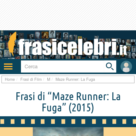
Toggle
search
bar
Attiva/disattiva
User
navigazione
area
Home
Frasi di Film
M
Maze Runner: La Fuga
Frasi di “Maze Runner: La
Fuga”
(2015)