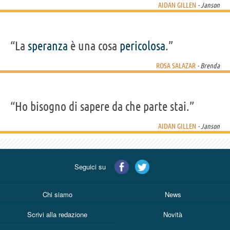
AIDAN GILLEN
- Janson
“La
speranza
è una cosa
pericolosa
.”
ROSA SALAZAR
- Brenda
“Ho bisogno di sapere da che parte stai.”
AIDAN GILLEN
- Janson
Seguici su
Chi siamo
News
Scrivi alla redazione
Novità