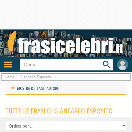
Toggle
search
bar
Attiva/disattiva
User
navigazione
area
Home
Giancarlo Esposito
MOSTRA DETTAGLI AUTORE
Frasi di Giancarlo Esposito
TUTTE LE FRASI DI GIANCARLO ESPOSITO