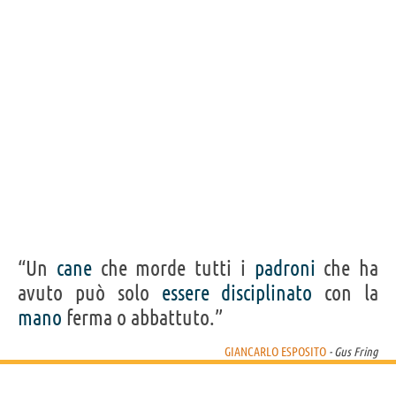
Acquista film/serie tv di Giancarlo Esposito su
Frasi, citazioni e aforismi di Giancarlo Esposito
4
IN ITALIANO
Personaggi affini per
CAST
GENERI
“Un
cane
che morde tutti i
padroni
che ha
avuto può solo
essere
disciplinato
con la
mano
ferma o abbattuto.”
GIANCARLO ESPOSITO
- Gus Fring