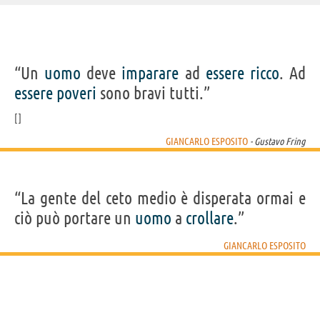
IDENTIKIT E DATI ANAGRAFICI
“Un
uomo
deve
imparare
ad
essere
ricco
. Ad
Nome
Giancarlo Giuseppe Alessandro
essere
poveri
sono bravi tutti.”
Cognome
Esposito
Pseudonimo
Giancarlo Esposito
Nato
26 aprile 1958
Sesso
maschile
Nazionalità
statunitense
GIANCARLO ESPOSITO
- Gustavo Fring
Professione
attore
,
regista
Segno zodiacale
Toro
FILM/SERIE TV DI GIANCARLO ESPOSITO
“La gente del ceto medio è disperata ormai e
ciò può portare un
uomo
a
crollare
.”
GIANCARLO ESPOSITO
MaXXXine
The Mandalorian
Il libro della
Maze Runner:
Better C
giungla
La Fuga