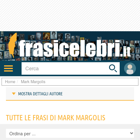
Toggle
search
bar
Attiva/disattiva
User
navigazione
area
Home
Mark Margolis
MOSTRA DETTAGLI AUTORE
Frasi di Mark Margolis
TUTTE LE FRASI DI MARK MARGOLIS