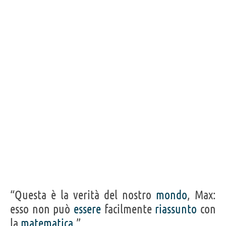
Acquista film/serie tv con Mark Margolis su
Frasi, citazioni e aforismi di Mark Margolis
8
IN ITALIANO
Personaggi affini per
CAST
GENERI
“Questa è la verità del nostro
mondo
, Max:
esso non può
essere
facilmente
riassunto
con
la
matematica
.”