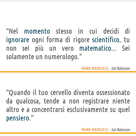
IDENTIKIT E DATI ANAGRAFICI
“Nel
momento
stesso in cui decidi di
Nome
Mark
ignorare
ogni forma di rigore
scientifico
, tu
Cognome
Margolis
Nato
26 novembre 1939
non sei più un vero
matematico
... Sei
Sesso
maschile
Nazionalità
statunitense
solamente un numerologo.”
Professione
attore
Segno zodiacale
Sagittario
MARK MARGOLIS
- Sol Robeson
FILM/SERIE TV DI MARK MARGOLIS
“Quando il tuo cervello diventa ossessionato
da qualcosa, tende a non registrare niente
altro e a concentrarsi esclusivamente su quel
pensiero
.”
Better Call Saul
Noah
Il cigno nero
Breaking Bad -...
Dared
MARK MARGOLIS
- Sol Robeson