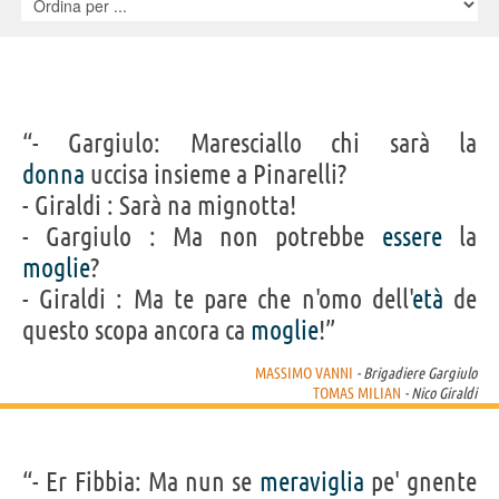
Benito Pacifico, Mimmo Poli, Carmelo Reale, Attilio Severini, Vanda
Tuzzi
“- Gargiulo: Maresciallo chi sarà la
donna
uccisa insieme a Pinarelli?
- Giraldi : Sarà na mignotta!
- Gargiulo : Ma non potrebbe
essere
la
moglie
?
- Giraldi : Ma te pare che n'omo dell'
età
de
questo scopa ancora ca
moglie
!”
MASSIMO VANNI
- Brigadiere Gargiulo
TOMAS MILIAN
- Nico Giraldi
“- Er Fibbia: Ma nun se
meraviglia
pe' gnente