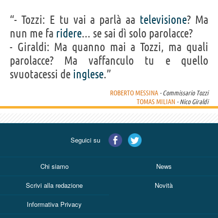
“- Tozzi: E tu vai a parlà aa
televisione
? Ma
nun me fa
ridere
... se sai dì solo parolacce?
- Giraldi: Ma quanno mai a Tozzi, ma quali
parolacce? Ma vaffanculo tu e quello
svuotacessi de
inglese
.”
ROBERTO MESSINA
- Commissario Tozzi
TOMAS MILIAN
- Nico Giraldi
Seguici su
Chi siamo
News
Scrivi alla redazione
Novità
Informativa Privacy