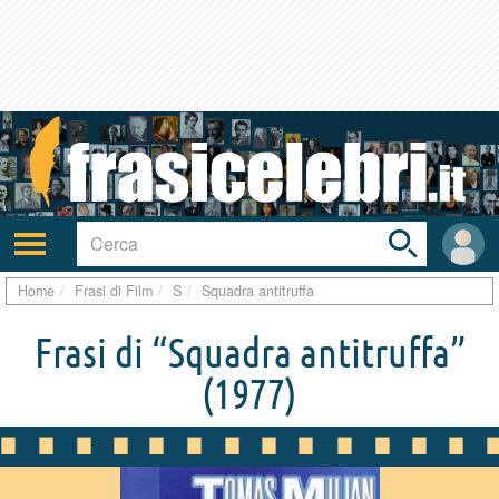
Toggle
search
bar
Attiva/disattiva
User
navigazione
area
Home
Frasi di Film
S
Squadra antitruffa
Frasi di “Squadra antitruffa”
(1977)