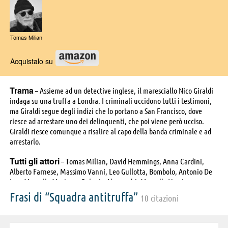
Tomas Milian
Acquistalo su
Trama
– Assieme ad un detective inglese, il maresciallo Nico Giraldi
indaga su una truffa a Londra. I criminali uccidono tutti i testimoni,
ma Giraldi segue degli indizi che lo portano a San Francisco, dove
riesce ad arrestare uno dei delinquenti, che poi viene però ucciso.
Giraldi riesce comunque a risalire al capo della banda criminale e ad
arrestarlo.
Tutti gli attori
– Tomas Milian, David Hemmings, Anna Cardini,
Alberto Farnese, Massimo Vanni, Leo Gullotta, Bombolo, Antonio De
Leo, Marcello Martana, Roberto Alessandri, Marcello Verziera,
Nazzareno Natale, Giancarlo Badessi, Roberto Messina, Marco Tulli,
Frasi di “Squadra antitruffa”
10 citazioni
Giovanni Attanasio, Omero Capanna, Andrea Aureli, , Francesco
Anniballi, Fortunato Arena, Bruno Arié, Mario Donatone, John P.
Dulaney, Jimmy il Fenomeno, Gilberto Galimberti, Alba Maiolini,