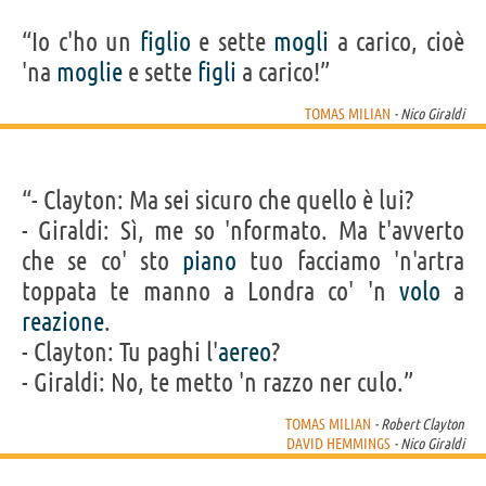
“Io c'ho un
figlio
e sette
mogli
a carico, cioè
'na
moglie
e sette
figli
a carico!”
TOMAS MILIAN
- Nico Giraldi
“- Clayton: Ma sei sicuro che quello è lui?
- Giraldi: Sì, me so 'nformato. Ma t'avverto
che se co' sto
piano
tuo facciamo 'n'artra
toppata te manno a Londra co' 'n
volo
a
reazione
.
- Clayton: Tu paghi l'
aereo
?
- Giraldi: No, te metto 'n razzo ner culo.”
TOMAS MILIAN
- Robert Clayton
DAVID HEMMINGS
- Nico Giraldi