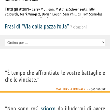
Tutti gli attori
– Carey Mulligan, Matthias Schoenaerts, Tilly
Vosburgh, Mark Wingett, Dorian Lough, Sam Phillips, Tom Sturridge,
Juno Temple, Bradley Hall, Hilton McRae, Jessica Barden, Harry
Peacock, Victor McGuire, Michael Sheen, Jody Halse, Pauline
Frasi di “Via dalla pazza folla”
7 citazioni
Whitaker, Belinda Low, Leonard Szepietowski, Jon Gunn, Andrew
Price, Thomas Arnold, Richard Dixon, Sparky, , Jo Calderwood, Stuart
Davidson, Hannah Douglas, Tom Durant Pritchard, Helen Evans, Chris
Gallarus, David Golt, John Harding, Warren Hicks, Jamie Lee-Hill,
Anna Liddell, Johnny Neal, John Neville, Eloise Oliver, Lilian Price,
Dominick Swift, Don Whistance
“È tempo che affrontiate le vostre battaglie e
che le vinciate.”
MATTHIAS SCHOENAERTS
- Gabriel Oak
“Non sono così
sciocco
da illudermi di avere