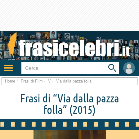
Toggle
search
bar
Attiva/disattiva
User
navigazione
area
Home
Frasi di Film
V
Via dalla pazza folla
Frasi di “Via dalla pazza
folla”
(2015)