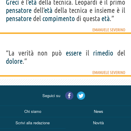
Greci
è l’
età
della tecnica. Leopardi è il primo
pensatore
dell’
età
della tecnica e insieme è il
pensatore
del
compimento
di questa
età
.”
EMANUELE SEVERINO
“La verità non può
essere
il
rimedio
del
dolore
.”
EMANUELE SEVERINO
Seguici su
Chi siamo
News
Scrivi alla redazione
Novità