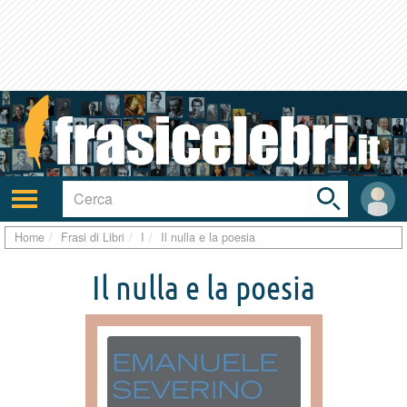
Toggle
search
bar
Attiva/disattiva
User
navigazione
area
Home
Frasi di Libri
I
Il nulla e la poesia
Il nulla e la poesia