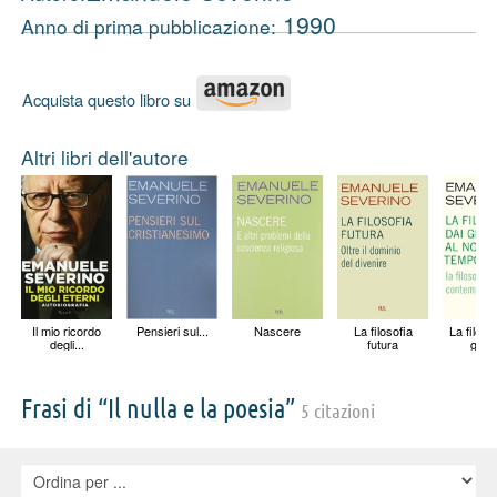
1990
Anno di prima pubblicazione:
Acquista questo libro su
Altri libri dell'autore
Il mio ricordo
Pensieri sul...
Nascere
La filosofia
La filoso
degli...
futura
greci
Frasi di “Il nulla e la poesia”
5 citazioni