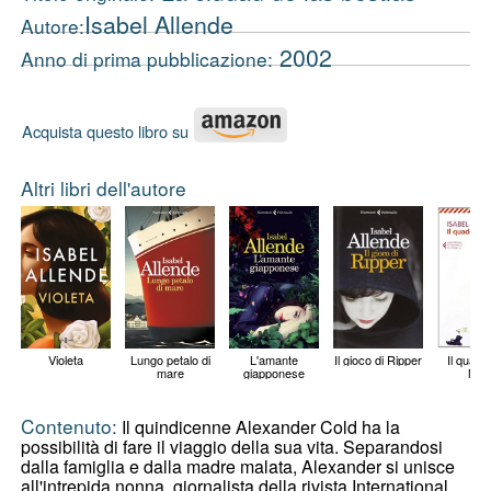
Isabel Allende
Autore:
2002
Anno di prima pubblicazione:
Acquista questo libro su
Altri libri dell'autore
Violeta
Lungo petalo di
L'amante
Il gioco di Ripper
Il quade
mare
giapponese
May
Contenuto:
Il quindicenne Alexander Cold ha la
possibilità di fare il viaggio della sua vita. Separandosi
dalla famiglia e dalla madre malata, Alexander si unisce
all'intrepida nonna, giornalista della rivista International