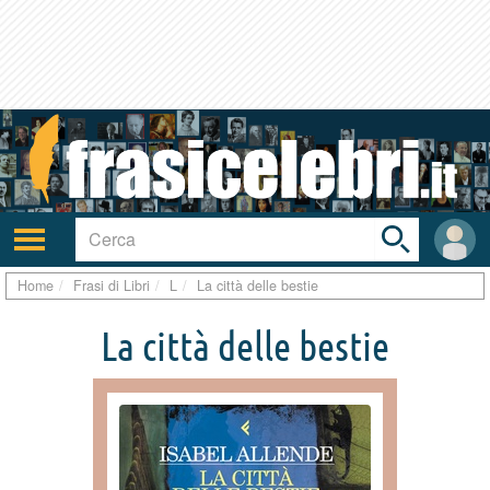
Toggle
search
bar
Attiva/disattiva
User
navigazione
area
Home
Frasi di Libri
L
La città delle bestie
La città delle bestie