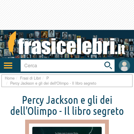
Toggle
search
bar
Attiva/disattiva
User
navigazione
area
Home
Frasi di Libri
P
Percy Jackson e gli dei dell'Olimpo - Il libro segreto
Percy Jackson e gli dei
dell'Olimpo - Il libro segreto