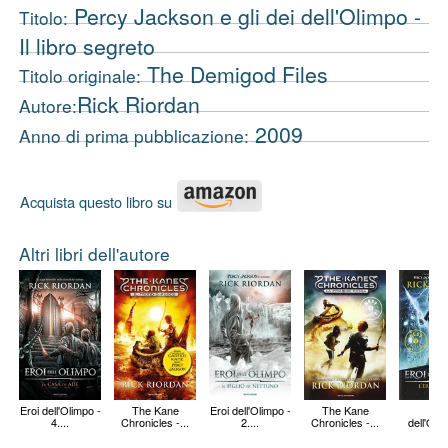
Percy Jackson e gli dei dell'Olimpo -
Titolo:
Il libro segreto
The Demigod Files
Titolo originale:
Rick Riordan
Autore:
2009
Anno di prima pubblicazione:
Acquista questo libro su
Altri libri dell'autore
Eroi dell'Olimpo -
The Kane
Eroi dell'Olimpo -
The Kane
Ero
4....
Chronicles -...
2....
Chronicles -...
dell'Olim