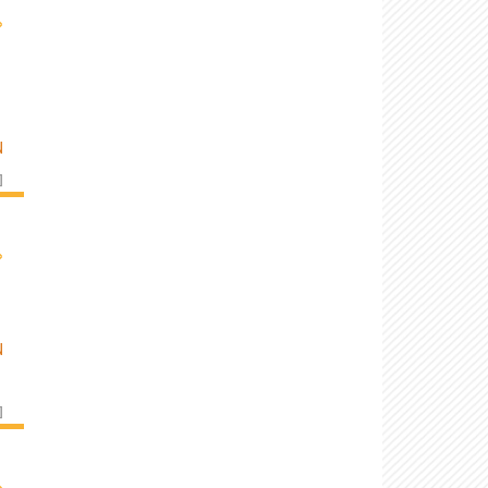
›
N
]
›
N
]
›