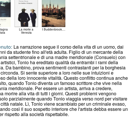
tagna
La morte a
I Buddenbrook....
tata
Venezia
nuto:
La narrazione segue il corso della vita di un uomo, dai
nni da studente fino all'età adulta. Figlio di un mercante della
ia settentrionale e di una madre meridionale (Consuelo) con
i artistici, Tonio ha ereditato qualità da entrambi i rami della
ia. Da bambino, prova sentimenti contrastanti per la borghesia
 circonda. Si sente superiore a loro nelle sue intuizioni e
oso della loro innocente vitalità. Questo conflitto continua anche
lto, quando Tonio diventa un famoso scrittore che vive nella
ia meridionale. Per essere un artista, arriva a credere,
a morire alla vita di tutti i giorni. Questi problemi vengono
i solo parzialmente quando Tonio viaggia verso nord per visitare
 città natale. Lì, Tonio viene scambiato per un criminale evaso,
zando così il suo sospetto interiore che l'artista debba essere un
er rispetto alla società rispettabile.