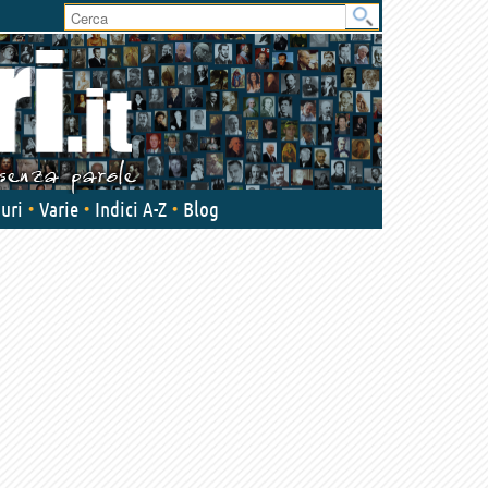
User
area
uri
Varie
Indici A-Z
Blog