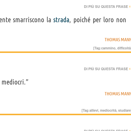
›
DI PIÙ SU QUESTA FRASE
mente smarriscono la
strada
, poiché per loro non
THOMAS MAN
[Tag:
cammino
,
difficoltà
›
DI PIÙ SU QUESTA FRASE
e mediocri.”
THOMAS MAN
[Tag:
allievi
,
mediocrità
,
studiare
›
DI PIÙ SU QUESTA FRASE