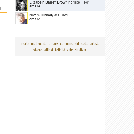
Elizabeth Barrett Browning
(1806
-
1861)
amare
]
Nazim Hikmet
(1902
-
1963)
amare
morte
mediocrità
amare
cammino
difficoltà
artista
vivere
allievi
felicità
arte
studiare