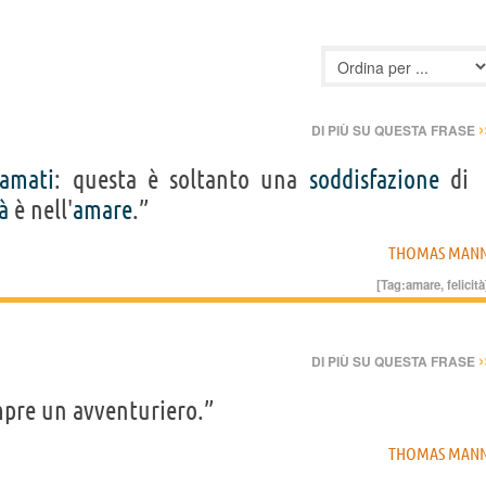
›
DI PIÙ SU QUESTA FRASE
amati
: questa è soltanto una
soddisfazione
di
tà
è nell'
amare
.”
THOMAS MAN
[Tag:
amare
,
felicità
›
DI PIÙ SU QUESTA FRASE
mpre un avventuriero.”
THOMAS MAN