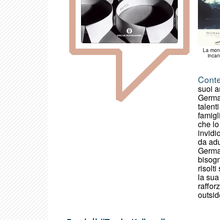
La mon
incan
Conte
suoi a
German
talent
famigl
che lo
invidi
da adu
German
bisogn
risolt
la sua
raffor
outsid