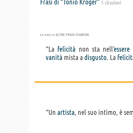
Frasi di “Tonio Kröger”
5 citazioni
La trovi in
ALTRE FRASI D'AMORE
“La
felicità
non sta nell'
essere
vanità
mista a
disgusto
. La
felici
“Un
artista
, nel suo intimo, è se