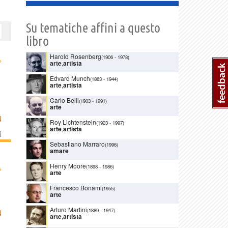
Su tematiche affini a questo
libro
Harold Rosenberg
(1906
-
1978)
›
arte
,
artista
Edvard Munch
(1863
-
1944)
arte
,
artista
Carlo Belli
(1903
-
1991)
arte
N
Roy Lichtenstein
(1923
-
1997)
arte
,
artista
]
Sebastiano Marraro
(1996)
amare
Henry Moore
›
(1898
-
1986)
arte
Francesco Bonami
(1955)
arte
Arturo Martini
(1889
-
1947)
N
arte
,
artista