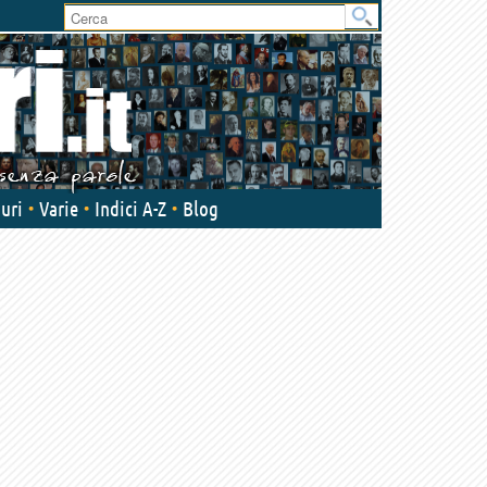
User
area
uri
Varie
Indici A-Z
Blog