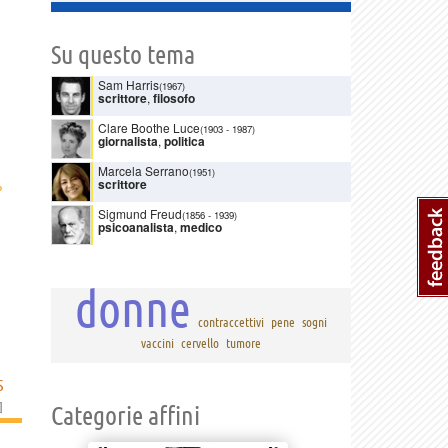
Su questo tema
Sam Harris
(1967)
scrittore
,
filosofo
Clare Boothe Luce
(1903
-
1987)
giornalista
,
politica
Marcela Serrano
(1951)
›
scrittore
Sigmund Freud
(1856
-
1939)
psicoanalista
,
medico
donne
contraccettivi
pene
sogni
vaccini
cervello
tumore
S
]
Categorie affini