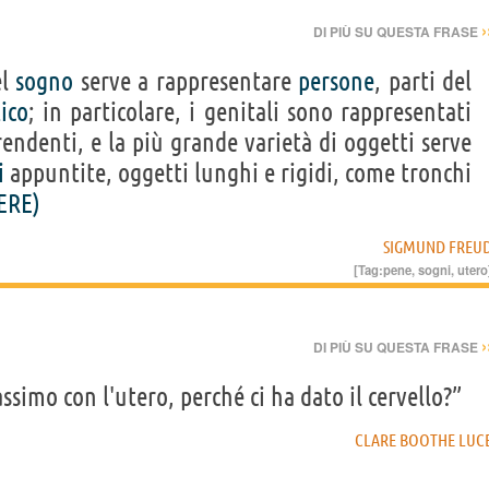
›
DI PIÙ SU QUESTA FRASE
el
sogno
serve a rappresentare
persone
, parti del
ico
; in particolare, i genitali sono rappresentati
endenti, e la più grande varietà di oggetti serve
i
appuntite, oggetti lunghi e rigidi, come tronchi
ERE)
SIGMUND FREU
[Tag:
pene
,
sogni
,
utero
›
DI PIÙ SU QUESTA FRASE
simo con l'utero, perché ci ha dato il cervello?”
CLARE BOOTHE LUC