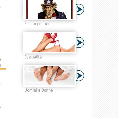
›
Slogan politici
Sessualità
D
]
›
Uomini e Donne
E