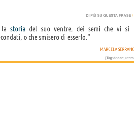
›
DI PIÙ SU QUESTA FRASE
e la
storia
del suo ventre, dei semi che vi si
ondati, o che smisero di esserlo.”
MARCELA SERRAN
[Tag:
donne
,
utero