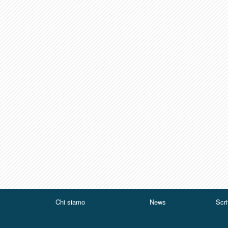
Chi siamo
News
Scri