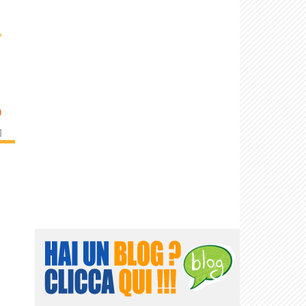
›
O
]