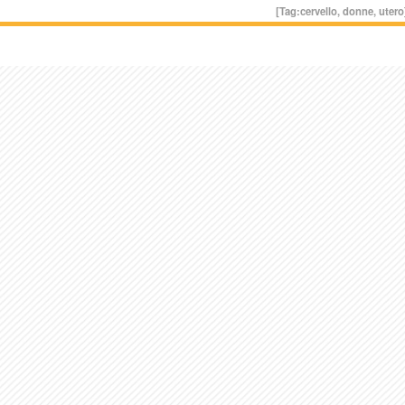
[Tag:
cervello
,
donne
,
utero