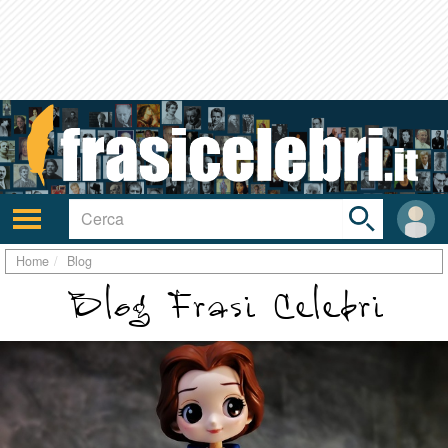
Toggle
search
bar
Attiva/disattiva
User
navigazione
area
Home
Blog
Blog Frasi Celebri