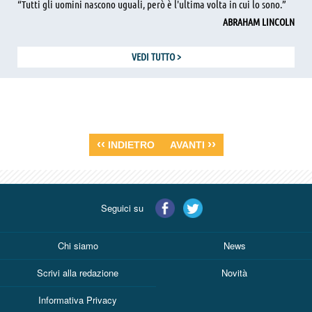
“Tutti gli uomini nascono uguali, però è l'ultima volta in cui lo sono.”
ABRAHAM LINCOLN
VEDI TUTTO
>
‹‹
››
INDIETRO
AVANTI
Seguici su
Chi siamo
News
Scrivi alla redazione
Novità
Informativa Privacy