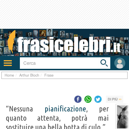
Toggle
search
bar
Attiva/disattiva
User
navigazione
area
Home
Arthur Bloch
Frase
››
DI PIÙ
“Nessuna
pianificazione
, per
quanto attenta, potrà mai
sostituire una bella botta di culo.”