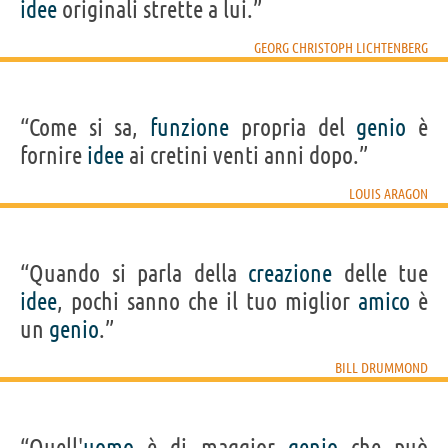
idee
originali strette a lui.”
GEORG CHRISTOPH LICHTENBERG
“Come si sa,
funzione
propria del
genio
è
fornire
idee
ai cretini venti anni dopo.”
LOUIS ARAGON
“Quando si parla della
creazione
delle tue
idee
, pochi sanno che il tuo miglior
amico
è
un
genio
.”
BILL DRUMMOND
“Quell'
uomo
è di maggior
genio
che può