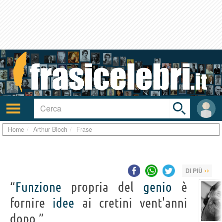
Toggle
search
bar
Attiva/disattiva
User
navigazione
area
Home
Arthur Bloch
Frase
››
DI PIÙ
“
Funzione
propria del
genio
è
fornire
idee
ai cretini vent'anni
dopo.”