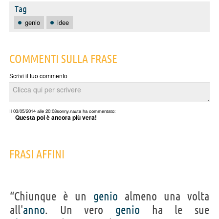
Tag
genio
idee
COMMENTI SULLA FRASE
Scrivi il tuo commento
Il 03/05/2014 alle 20:08
sonny.nauta
ha commentato:
Questa poi è ancora più vera!
FRASI AFFINI
“Chiunque è un
genio
almeno una volta
all'
anno
. Un vero
genio
ha le sue