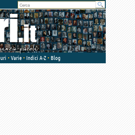
User
area
uri
Varie
Indici A-Z
Blog