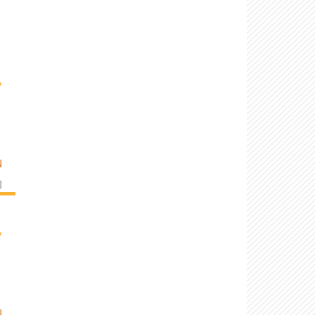
›
N
]
›
N