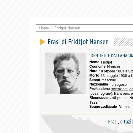
Home
Fridtjof Nansen
Frasi di Fridtjof Nansen
IDENTIKIT E DATI ANAGR
Nome
Fridtjof
Cognome
Nansen
Nato
10 ottobre 1861 a St
Morto
13 maggio 1930 a L
Sesso
maschile
Nazionalità
norvegese
Professione
scienziato
,
es
(
oceanografo
),
filantropo
,
p
Riconoscimenti
premio No
1922
Segno zodiacale
Bilancia
Frasi, citaz