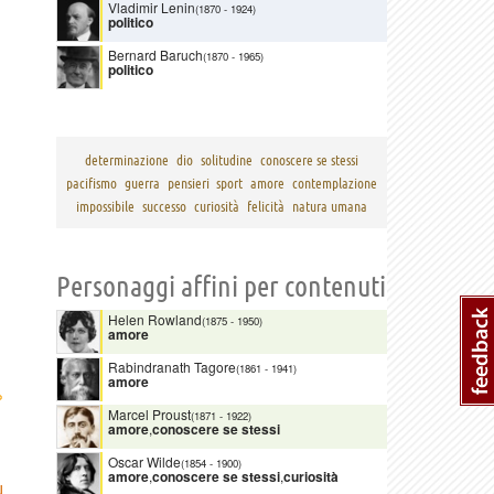
Vladimir Lenin
(1870
-
1924)
politico
Bernard Baruch
(1870
-
1965)
politico
determinazione
dio
solitudine
conoscere se stessi
pacifismo
guerra
pensieri
sport
amore
contemplazione
impossibile
successo
curiosità
felicità
natura umana
Personaggi affini per contenuti
Helen Rowland
(1875
-
1950)
amore
Rabindranath Tagore
(1861
-
1941)
amore
›
Marcel Proust
(1871
-
1922)
amore
,
conoscere se stessi
Oscar Wilde
(1854
-
1900)
amore
,
conoscere se stessi
,
curiosità
N