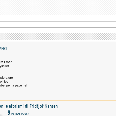
AFICI
ore Froen
ysaker
ploratore
olitico
bel per la pace nel
ioni e aforismi di Fridtjof Nansen
9
IN ITALIANO