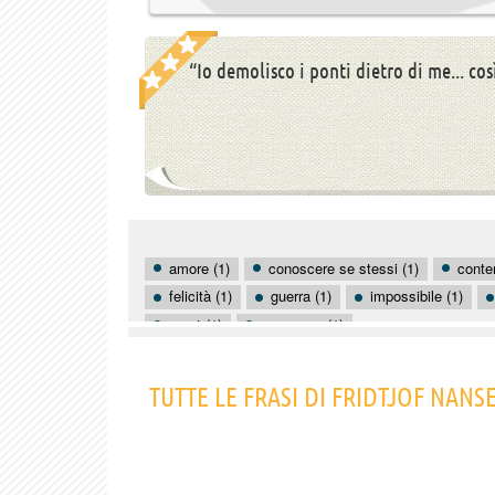
“Io demolisco i ponti dietro di me... cos
amore (1)
conoscere se stessi (1)
conte
felicità (1)
guerra (1)
impossibile (1)
sport (1)
successo (1)
TUTTE LE FRASI DI FRIDTJOF NANS