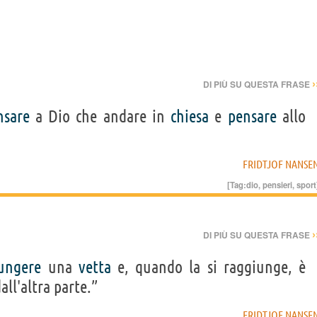
›
DI PIÙ SU QUESTA FRASE
nsare
a Dio che andare in
chiesa
e
pensare
allo
FRIDTJOF NANSE
[Tag:
dio
,
pensieri
,
sport
›
DI PIÙ SU QUESTA FRASE
ungere
una
vetta
e, quando la si raggiunge, è
all'altra parte.”
FRIDTJOF NANSE