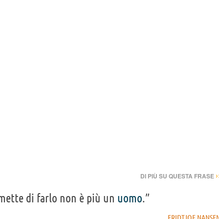
›
DI PIÙ SU QUESTA FRASE
mette di farlo non è più un
uomo
.”
FRIDTJOF NANSE