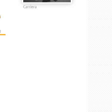
Carriera
N
]