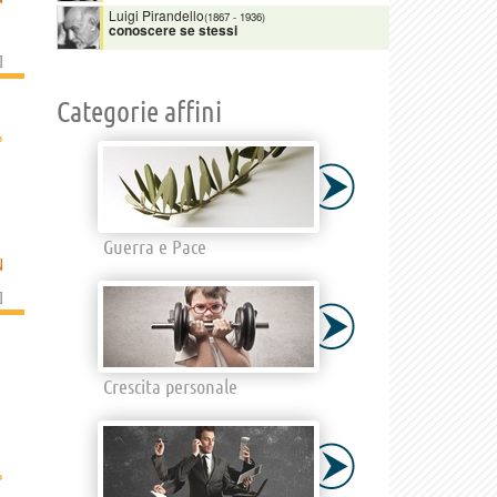
Luigi Pirandello
(1867
-
1936)
conoscere se stessi
]
Categorie affini
›
Guerra e Pace
N
]
Crescita personale
›