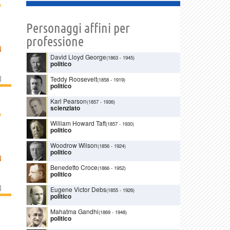
›
Personaggi affini per
professione
N
David Lloyd George
(1863
-
1945)
politico
]
Teddy Roosevelt
(1858
-
1919)
politico
Karl Pearson
(1857
-
1936)
scienziato
›
William Howard Taft
(1857
-
1930)
politico
Woodrow Wilson
(1856
-
1924)
politico
N
Benedetto Croce
(1866
-
1952)
politico
]
Eugene Victor Debs
(1855
-
1926)
politico
Mahatma Gandhi
(1869
-
1948)
politico