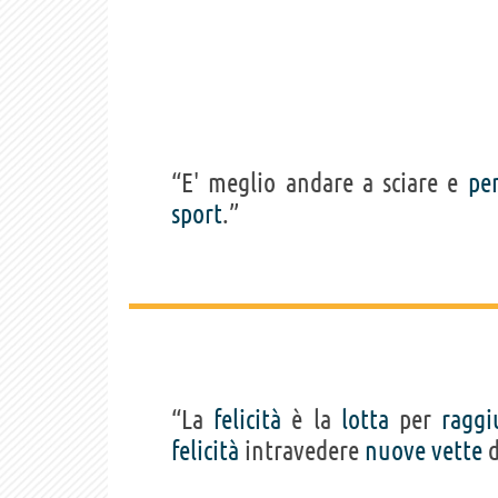
“E' meglio andare a sciare e
pe
sport
.”
“La
felicità
è la
lotta
per
raggi
felicità
intravedere
nuove
vette
d