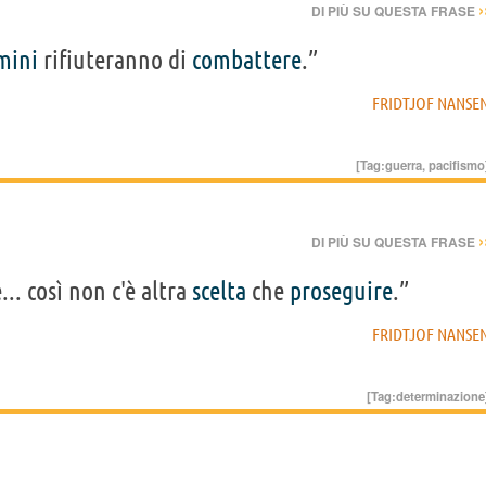
›
DI PIÙ SU QUESTA FRASE
mini
rifiuteranno di
combattere
.”
FRIDTJOF NANSE
[Tag:
guerra
,
pacifismo
›
DI PIÙ SU QUESTA FRASE
... così non c'è altra
scelta
che
proseguire
.”
FRIDTJOF NANSE
[Tag:
determinazione