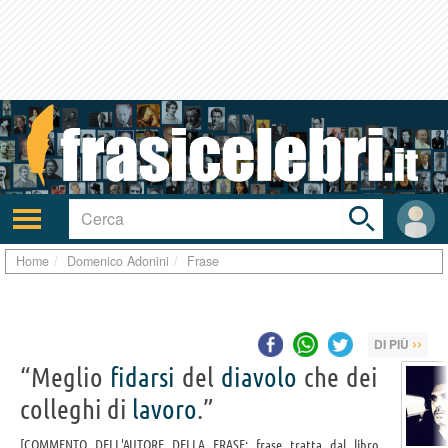
Toggle
search
bar
Attiva/disattiva
User
navigazione
area
Home
Domenico Adonini
Frase
››
DI PIÙ
“Meglio
fidarsi
del
diavolo
che dei
colleghi di
lavoro
.”
COMMENTO DELL'AUTORE DELLA FRASE: frase tratta dal libro