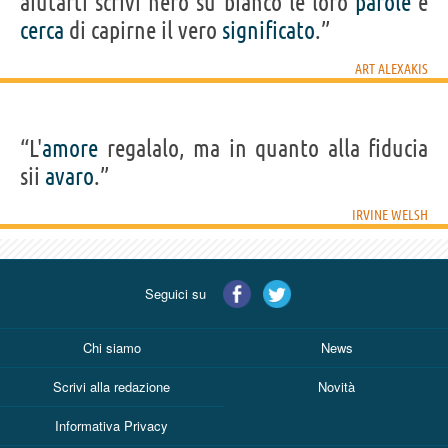
aiutarti scrivi nero su bianco le loro
parole
e
cerca
di capirne il vero
significato
.”
ART ALEXAKIS
“L'
amore
regalalo, ma in quanto alla fiducia
sii
avaro
.”
IRVINE WELSH
Seguici su
Chi siamo
News
Scrivi alla redazione
Novità
Informativa Privacy